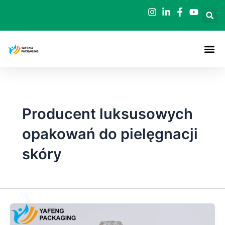
Przejdź
do
treści
Producent luksusowych
opakowań do pielęgnacji
skóry