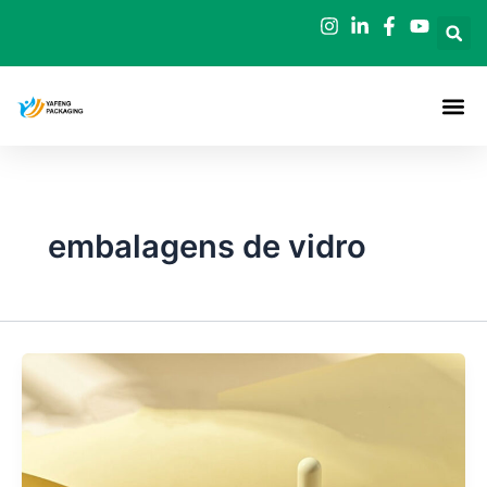
Saltar
para
o
conteúdo
embalagens de vidro