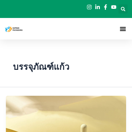
ข้าม
ไป
ยัง
เนื้อหา
บรรจุภัณฑ์แก้ว