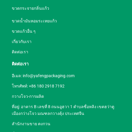
ขวดกระจายกลิ่นแก้ว
ขวดน้ำมันหอมระเหยแก้ว
ขวดแก้วอื่น ๆ
เกี่ยวกับเรา
ติดต่อเรา
ติดต่อเรา
อีเมล:
info@yafengpackaging.com
โทรศัพท์: +86 180 2918 7192
กวางโจว-การผลิต
ที่อยู่: อาคาร B เลขที่ 8 ถนนอูฮวา 1 ตำบลซื่อหลิง เขตฮว่าตู
เมืองกว่างโจว มณฑลกวางตุ้ง ประเทศจีน
สำนักงานขาย ตงกวน