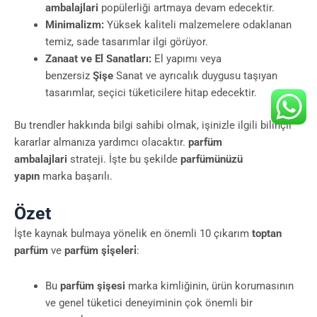
ambalajlari
popülerliği artmaya devam edecektir.
Minimalizm:
Yüksek kaliteli malzemelere odaklanan
temiz, sade tasarımlar ilgi görüyor.
Zanaat ve El Sanatları:
El yapımı veya
benzersiz
Şişe
Sanat ve ayrıcalık duygusu taşıyan
tasarımlar, seçici tüketicilere hitap edecektir.
Bu trendler hakkında bilgi sahibi olmak, işinizle ilgili bilinçli
kararlar almanıza yardımcı olacaktır.
parfüm
ambalajlari
strateji. İşte bu şekilde
parfümünüzü
yapın
marka başarılı.
Özet
İşte kaynak bulmaya yönelik en önemli 10 çıkarım
toptan
parfüm
ve
parfüm şi̇şeleri̇
:
Bu
parfüm şişesi
marka kimliğinin, ürün korumasının
ve genel tüketici deneyiminin çok önemli bir