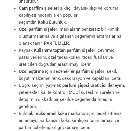
unsurudur.
Cam parfüm şişeleri
şıklığı, dayanıklılığı ve koruma
kabiliyeti nedeniyle en popüler
seçimdir.
Koku
Bütünlük.
Özel parfüm şişeleri
markaların benzersiz bir kimlik
oluşturmalarına ve algılanan değerlerini artırmalarına
olanak tanır.
PARFÜMLER
.
Kaynak Kullanımı
toptan parfüm şi̇şeleri̇
çevrimiçi
pazar yerlerini, özel tedarikçileri, ticari fuarları ve
üreticileri doğrudan araştırmayı içerir.
Özelleştirme
için seçenekler
parfüm şi̇şeleri̇
şekil,
boyut, malzeme, renk, dekorasyon ve kapakları içerir.
Doğru seçimi yapmak
parfüm şi̇şesi̇ üreti̇ci̇si̇
deneyim,
yetenekler, kalite kontrol, MOQ'lar, teslim süreleri ve
iletişimin dikkatli bir şekilde değerlendirilmesini
gerektirir.
Bulmak
mükemmel koku
markanız için hedef kitlenizi
anlamayı, markanızın koku kimliğini tanımlamayı ve
parfümcülerle işbirliği yapmayı içerir.