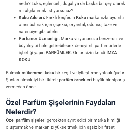
nedir? Lüks, eğlenceli, doğal ya da başka bir şey olarak
mı algılanmak istiyorsunuz?
Koku Aileleri:
Farklı keşfedin
Koku
markanızla uyumlu
olanı bulmak için çiçeksi, oryantal, odunsu, taze ve
narenciye gibi aileler.
Parfümör Uzmanlığı:
Marka vizyonunuzu benzersiz ve
büyüleyici hale getirebilecek deneyimli parfümörlerle
işbirliği yapın
PARFÜMLER
. Onlar sizin kendi
İMZA
KOKU
.
Bulmak
mükemmel koku
bir keşif ve iyileştirme yolculuğudur.
Şunları almak iyi bir fikirdir
parfüm örnekleri̇
büyük bir sipariş
vermeden önce.
Özel Parfüm Şişelerinin Faydaları
Nelerdir?
Özel parfüm şişeleri
gerçekten ayırt edici bir marka kimliği
oluşturmak ve markanızı yükseltmek için eşsiz bir fırsat