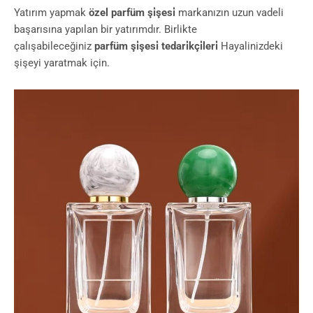
Yatırım yapmak
özel parfüm şi̇şesi̇
markanızın uzun vadeli
başarısına yapılan bir yatırımdır. Birlikte
çalışabileceğiniz
parfüm şi̇şesi̇ tedari̇kçi̇leri̇
Hayalinizdeki
şişeyi yaratmak için.