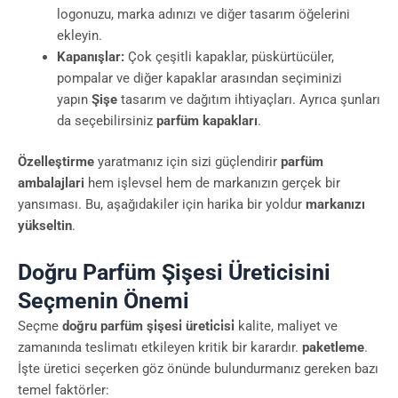
logonuzu, marka adınızı ve diğer tasarım öğelerini
ekleyin.
Kapanışlar:
Çok çeşitli kapaklar, püskürtücüler,
pompalar ve diğer kapaklar arasından seçiminizi
yapın
Şişe
tasarım ve dağıtım ihtiyaçları. Ayrıca şunları
da seçebilirsiniz
parfüm kapakları
.
Özelleştirme
yaratmanız için sizi güçlendirir
parfüm
ambalajlari
hem işlevsel hem de markanızın gerçek bir
yansıması. Bu, aşağıdakiler için harika bir yoldur
markanızı
yükseltin
.
Doğru Parfüm Şişesi Üreticisini
Seçmenin Önemi
Seçme
doğru parfüm şi̇şesi̇ üreti̇ci̇si̇
kalite, maliyet ve
zamanında teslimatı etkileyen kritik bir karardır.
paketleme
.
İşte üretici seçerken göz önünde bulundurmanız gereken bazı
temel faktörler: