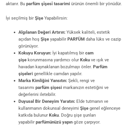
aktarır. Bu
parfüm şi̇şesi̇ tasarimi
ürünün önemli bir yönüdür.
İyi seçilmiş bir
Şişe
Yapabilirsin:
Algılanan Değeri Artırın:
Yüksek kaliteli, estetik
açıdan hoş
Şişe
yapabilir
PARFÜM
daha lüks ve cazip
görünüyor.
Kokuyu Koruyun:
İyi kapatılmış bir
cam
şişe
korunmasına yardımcı olur
Koku
ve ışık ve
havadan kaynaklanan bozulmayı önler.
Parfüm
şişeleri
genellikle camdan yapılır.
Marka Kimliğini Yansıtın:
Şekli, rengi ve
tasarımı
parfüm şişesi
markanızın estetiğini ve
değerlerini iletebilir.
Duyusal Bir Deneyim Yaratın:
Elde tutmanın ve
kullanmanın dokunsal deneyimi
Şişe
genel eğlenceye
katkıda bulunur
Koku
. Doğru şişe şunları
yapabilir
parfümünüzü yapın
göze çarpıyor.