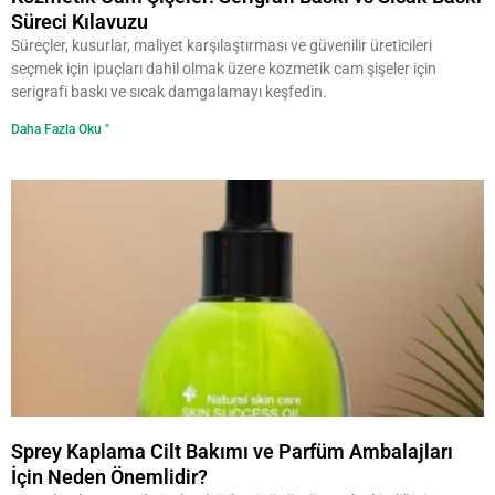
Süreci Kılavuzu
Süreçler, kusurlar, maliyet karşılaştırması ve güvenilir üreticileri
seçmek için ipuçları dahil olmak üzere kozmetik cam şişeler için
serigrafi baskı ve sıcak damgalamayı keşfedin.
Daha Fazla Oku "
Sprey Kaplama Cilt Bakımı ve Parfüm Ambalajları
İçin Neden Önemlidir?