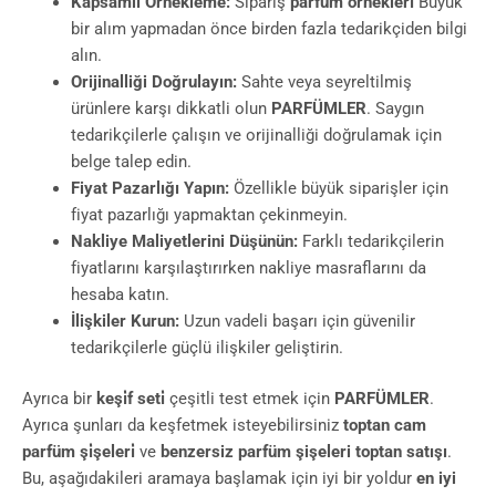
Kapsamlı Örnekleme:
Sipariş
parfüm örnekleri̇
Büyük
bir alım yapmadan önce birden fazla tedarikçiden bilgi
alın.
Orijinalliği Doğrulayın:
Sahte veya seyreltilmiş
ürünlere karşı dikkatli olun
PARFÜMLER
. Saygın
tedarikçilerle çalışın ve orijinalliği doğrulamak için
belge talep edin.
Fiyat Pazarlığı Yapın:
Özellikle büyük siparişler için
fiyat pazarlığı yapmaktan çekinmeyin.
Nakliye Maliyetlerini Düşünün:
Farklı tedarikçilerin
fiyatlarını karşılaştırırken nakliye masraflarını da
hesaba katın.
İlişkiler Kurun:
Uzun vadeli başarı için güvenilir
tedarikçilerle güçlü ilişkiler geliştirin.
Ayrıca bir
keşi̇f seti̇
çeşitli test etmek için
PARFÜMLER
.
Ayrıca şunları da keşfetmek isteyebilirsiniz
toptan cam
parfüm şi̇şeleri̇
ve
benzersiz parfüm şişeleri toptan satışı
.
Bu, aşağıdakileri aramaya başlamak için iyi bir yoldur
en iyi