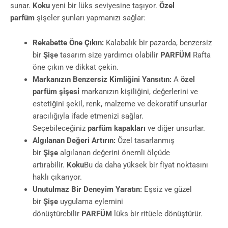
sunar.
Koku
yeni bir lüks seviyesine taşıyor.
Özel
parfüm
şişeler şunları yapmanızı sağlar:
Rekabette Öne Çıkın:
Kalabalık bir pazarda, benzersiz
bir
Şişe
tasarım size yardımcı olabilir
PARFÜM
Rafta
öne çıkın ve dikkat çekin.
Markanızın Benzersiz Kimliğini Yansıtın:
A
özel
parfüm şi̇şesi̇
markanızın kişiliğini, değerlerini ve
estetiğini şekil, renk, malzeme ve dekoratif unsurlar
aracılığıyla ifade etmenizi sağlar.
Seçebileceğiniz
parfüm kapakları
ve diğer unsurlar.
Algılanan Değeri Artırın:
Özel tasarlanmış
bir
Şişe
algılanan değerini önemli ölçüde
artırabilir.
Koku
Bu da daha yüksek bir fiyat noktasını
haklı çıkarıyor.
Unutulmaz Bir Deneyim Yaratın:
Eşsiz ve güzel
bir
Şişe
uygulama eylemini
dönüştürebilir
PARFÜM
lüks bir ritüele dönüştürür.