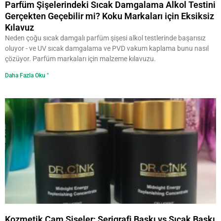
Parfüm Şişelerindeki Sıcak Damgalama Alkol Testini
Gerçekten Geçebilir mi? Koku Markaları için Eksiksiz
Kılavuz
Neden çoğu sıcak damgalı parfüm şişesi alkol testlerinde başarısız
oluyor - ve UV sıcak damgalama ve PVD vakum kaplama bunu nasıl
çözüyor. Parfüm markaları için malzeme kılavuzu.
Daha Fazla Oku "
Kozmetik Cam Şişeler: Serigrafi Baskı vs Sıcak Baskı