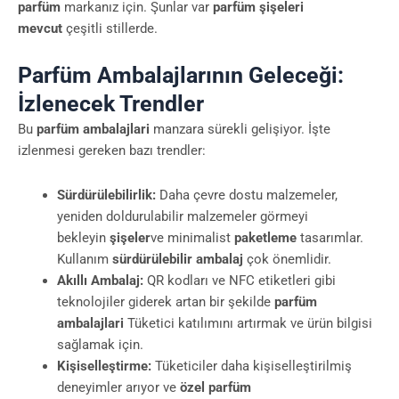
parfüm
markanız için. Şunlar var
parfüm şişeleri
mevcut
çeşitli stillerde.
Parfüm Ambalajlarının Geleceği:
İzlenecek Trendler
Bu
parfüm ambalajlari
manzara sürekli gelişiyor. İşte
izlenmesi gereken bazı trendler:
Sürdürülebilirlik:
Daha çevre dostu malzemeler,
yeniden doldurulabilir malzemeler görmeyi
bekleyin
şişeler
ve minimalist
paketleme
tasarımlar.
Kullanım
sürdürülebilir ambalaj
çok önemlidir.
Akıllı Ambalaj:
QR kodları ve NFC etiketleri gibi
teknolojiler giderek artan bir şekilde
parfüm
ambalajlari
Tüketici katılımını artırmak ve ürün bilgisi
sağlamak için.
Kişiselleştirme:
Tüketiciler daha kişiselleştirilmiş
deneyimler arıyor ve
özel parfüm