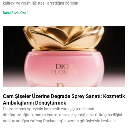
kaliteyi ve verimliliği nasıl artırdığını öğrenin.
Daha Fazla Oku "
Cam Şişeler Üzerine Degrade Sprey Sanatı: Kozmetik
Ambalajlarını Dönüştürmek
Degrade renk spreyinin kozmetik cam şişelerini nasıl
dönüştürdüğünü, marka imajını nasıl geliştirdiğini ve ürün çekiciliğini
nasıl artırdığını Yafeng Packaging'in uzman görüşleriyle keşfedin.