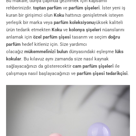
Bu makale, dünya çapında gezinmek için kapsamlı
rehberinizdir.
toptan parfüm
ve
parfüm şi̇şeleri̇
. İster yeni iş
kuran bir girişimci olun
Koku
hattınızı genişletmek isteyen
yerleşik bir marka veya
parfüm koleksiyonu
yüksek kaliteli
ürün tedarik etmekten
Koku
ve
kolonya şişeleri
nüanslarını
anlamak için
özel parfüm şi̇şesi̇
tasarım ve seçim
doğru
parfüm
hedef kitleniz için. Size yardımcı
olacağız
mükemmeli̇ni̇zi̇ bulun
dünyasındaki eşleşme
lüks
kokular
. Bu kılavuz aynı zamanda size nasıl kaynak
sağlayacağınızı da gösterecektir
cam parfüm şi̇şeleri̇
ile
çalışmaya nasıl başlayacağınızı ve
parfüm şi̇şesi̇ tedari̇kçi̇si̇
.