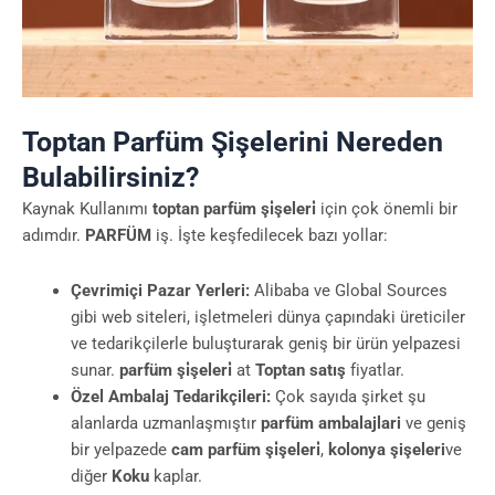
Toptan Parfüm Şişelerini Nereden
Bulabilirsiniz?
Kaynak Kullanımı
toptan parfüm şi̇şeleri̇
için çok önemli bir
adımdır.
PARFÜM
iş. İşte keşfedilecek bazı yollar:
Çevrimiçi Pazar Yerleri:
Alibaba ve Global Sources
gibi web siteleri, işletmeleri dünya çapındaki üreticiler
ve tedarikçilerle buluşturarak geniş bir ürün yelpazesi
sunar.
parfüm şi̇şeleri̇
at
Toptan satış
fiyatlar.
Özel Ambalaj Tedarikçileri:
Çok sayıda şirket şu
alanlarda uzmanlaşmıştır
parfüm ambalajlari
ve geniş
bir yelpazede
cam parfüm şi̇şeleri̇
,
kolonya şişeleri
ve
diğer
Koku
kaplar.