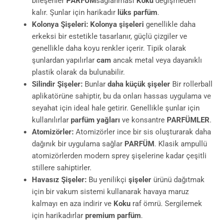
bileşenler
PARFÜM
sağlanması
Koku
değişmeden
kalır. Şunlar için harikadır
lüks parfüm
.
Kolonya Şişeleri:
Kolonya şişeleri
genellikle daha
erkeksi bir estetikle tasarlanır, güçlü çizgiler ve
genellikle daha koyu renkler içerir. Tipik olarak
şunlardan yapılırlar
cam
ancak metal veya dayanıklı
plastik olarak da bulunabilir.
Silindir Şişeler:
Bunlar
daha küçük şişeler
Bir rollerball
aplikatörüne sahiptir, bu da onları hassas uygulama ve
seyahat için ideal hale getirir. Genellikle şunlar için
kullanılırlar
parfüm yağları
ve konsantre
PARFÜMLER
.
Atomizörler:
Atomizörler ince bir sis oluşturarak daha
dağınık bir uygulama sağlar
PARFÜM
. Klasik ampullü
atomizörlerden modern sprey şişelerine kadar çeşitli
stillere sahiptirler.
Havasız Şişeler:
Bu yenilikçi
şişeler
ürünü dağıtmak
için bir vakum sistemi kullanarak havaya maruz
kalmayı en aza indirir ve
Koku
raf ömrü. Sergilemek
için harikadırlar
premium parfüm
.