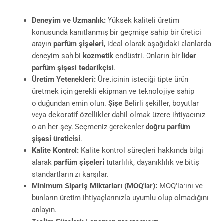
Deneyim ve Uzmanlık:
Yüksek kaliteli üretim
konusunda kanıtlanmış bir geçmişe sahip bir üretici
arayın
parfüm şi̇şeleri̇
, ideal olarak aşağıdaki alanlarda
deneyim sahibi
kozmetik
endüstri. Onların bir
lider
parfüm şişesi tedarikçisi
.
Üretim Yetenekleri:
Üreticinin istediği tipte ürün
üretmek için gerekli ekipman ve teknolojiye sahip
olduğundan emin olun.
Şişe
Belirli şekiller, boyutlar
veya dekoratif özellikler dahil olmak üzere ihtiyacınız
olan her şey. Seçmeniz gerekenler
doğru parfüm
şi̇şesi̇ üreti̇ci̇si̇
.
Kalite Kontrol:
Kalite kontrol süreçleri hakkında bilgi
alarak
parfüm şi̇şeleri̇
tutarlılık, dayanıklılık ve bitiş
standartlarınızı karşılar.
Minimum Sipariş Miktarları (MOQ'lar):
MOQ'larını ve
bunların üretim ihtiyaçlarınızla uyumlu olup olmadığını
anlayın.