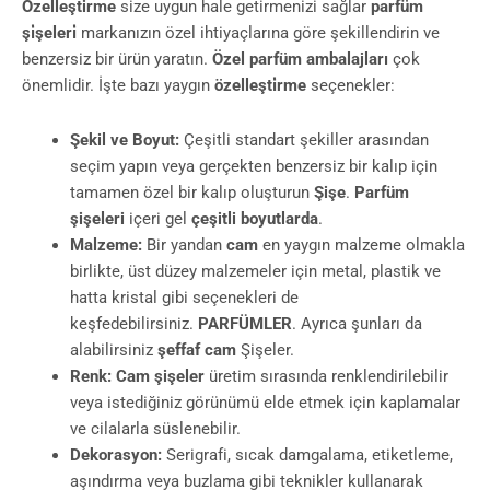
Özelleştirme
size uygun hale getirmenizi sağlar
parfüm
şi̇şeleri̇
markanızın özel ihtiyaçlarına göre şekillendirin ve
benzersiz bir ürün yaratın.
Özel parfüm ambalajları
çok
önemlidir. İşte bazı yaygın
özelleşti̇rme
seçenekler:
Şekil ve Boyut:
Çeşitli standart şekiller arasından
seçim yapın veya gerçekten benzersiz bir kalıp için
tamamen özel bir kalıp oluşturun
Şişe
.
Parfüm
şişeleri
içeri gel
çeşitli boyutlarda
.
Malzeme:
Bir yandan
cam
en yaygın malzeme olmakla
birlikte, üst düzey malzemeler için metal, plastik ve
hatta kristal gibi seçenekleri de
keşfedebilirsiniz.
PARFÜMLER
. Ayrıca şunları da
alabilirsiniz
şeffaf cam
Şişeler.
Renk:
Cam şişeler
üretim sırasında renklendirilebilir
veya istediğiniz görünümü elde etmek için kaplamalar
ve cilalarla süslenebilir.
Dekorasyon:
Serigrafi, sıcak damgalama, etiketleme,
aşındırma veya buzlama gibi teknikler kullanarak