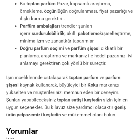
Bu
toptan parfüm
Pazar, kapsamlı araştırma,
örnekleme, özgünlüğün doğrulanması, fiyat pazarlığı ve
ilişki kurma gerektirir.
Parfüm ambalajları
trendler şunları
içerir
sürdürülebi̇li̇rli̇k
, akıllı
paketleme
kişiselleştirme,
minimalizm ve zanaatkâr tasarımlar.
Doğru parfüm seçimi
ve
parfüm şişesi
dikkatli bir
planlama, araştırma ve markanız ile hedef pazarınızı iyi
anlamayı gerektiren çok yönlü bir süreçtir.
İşin inceliklerinde ustalaşarak
toptan parfüm
ve
parfüm
şişesi
kaynak kullanarak, büyüleyici bir
Koku
markanızı
yükselten ve müşterilerinizi memnun eden bir deneyim.
Şunları yapabileceksiniz
toptan satişi keşfedi̇n
sizin için en
uygun seçenekler. Bu kılavuz size yardımcı olacaktır
geniş
ürün yelpazemizi keşfedin
ve mükemmel olanı bulun.
Yorumlar