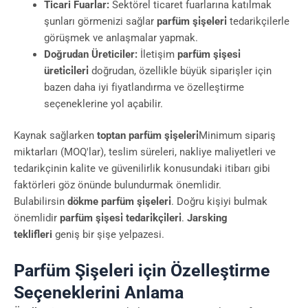
Ticari Fuarlar:
Sektörel ticaret fuarlarına katılmak
şunları görmenizi sağlar
parfüm şi̇şeleri̇
tedarikçilerle
görüşmek ve anlaşmalar yapmak.
Doğrudan Üreticiler:
İletişim
parfüm şi̇şesi̇
üreti̇ci̇leri̇
doğrudan, özellikle büyük siparişler için
bazen daha iyi fiyatlandırma ve özelleştirme
seçeneklerine yol açabilir.
Kaynak sağlarken
toptan parfüm şi̇şeleri̇
Minimum sipariş
miktarları (MOQ'lar), teslim süreleri, nakliye maliyetleri ve
tedarikçinin kalite ve güvenilirlik konusundaki itibarı gibi
faktörleri göz önünde bulundurmak önemlidir.
Bulabilirsin
dökme parfüm şi̇şeleri̇
. Doğru kişiyi bulmak
önemlidir
parfüm şi̇şesi̇ tedari̇kçi̇leri̇
.
Jarsking
teklifleri
geniş bir şişe yelpazesi.
Parfüm Şişeleri için Özelleştirme
Seçeneklerini Anlama