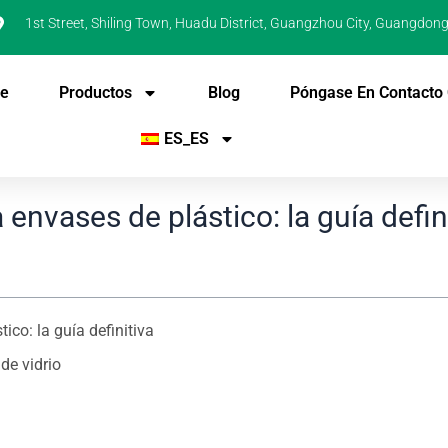
1st Street, Shiling Town, Huadu District, Guangzhou City, Guangdong
De
Productos
Blog
Póngase En Contacto
ES_ES
 envases de plástico: la guía defin
ico: la guía definitiva
de vidrio