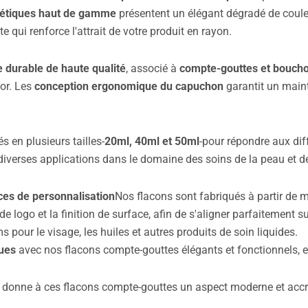
étiques haut de gamme
présentent un élégant dégradé de couleu
 qui renforce l'attrait de votre produit en rayon.
e durable de haute qualité
, associé à
compte-gouttes et boucho
'or. Les
conception ergonomique du capuchon
garantit un mainti
 en plusieurs tailles-
20ml, 40ml et 50ml
-pour répondre aux dif
 diverses applications dans le domaine des soins de la peau et 
ces de personnalisation
Nos flacons sont fabriqués à partir de m
e logo et la finition de surface, afin de s'aligner parfaitement s
 pour le visage, les huiles et autres produits de soin liquides.
ques
avec nos flacons compte-gouttes élégants et fonctionnels, e
 donne à ces flacons compte-gouttes un aspect moderne et accro