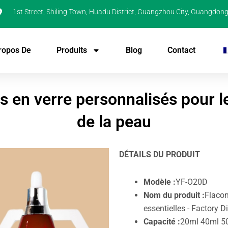
1st Street, Shiling Town, Huadu District, Guangzhou City, Guangdong
ropos De
Produits
Blog
Contact
 en verre personnalisés pour le
de la peau
DÉTAILS DU PRODUIT
Modèle :
YF-O20D
Nom du produit :
Flacon
essentielles - Factory 
Capacité :
20ml 40ml 5