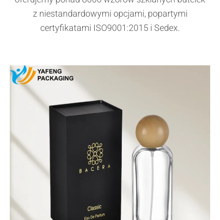
z niestandardowymi opcjami, popartymi
certyfikatami ISO9001:2015 i Sedex.