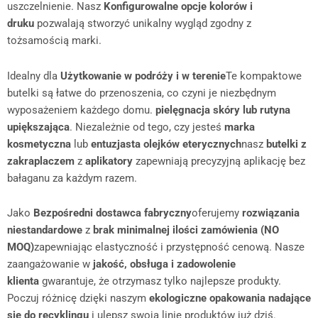
uszczelnienie. Nasz
Konfigurowalne opcje kolorów i
druku
pozwalają stworzyć unikalny wygląd zgodny z
tożsamością marki.
Idealny dla
Użytkowanie w podróży i w terenie
Te kompaktowe
butelki są łatwe do przenoszenia, co czyni je niezbędnym
wyposażeniem każdego domu.
pielęgnacja skóry lub rutyna
upiększająca
. Niezależnie od tego, czy jesteś
marka
kosmetyczna
lub
entuzjasta olejków eterycznych
nasz
butelki z
zakraplaczem
z
aplikatory
zapewniają precyzyjną aplikację bez
bałaganu za każdym razem.
Jako
Bezpośredni dostawca fabryczny
oferujemy
rozwiązania
niestandardowe
z
brak minimalnej ilości zamówienia (NO
MOQ)
zapewniając elastyczność i przystępność cenową. Nasze
zaangażowanie w
jakość, obsługa i zadowolenie
klienta
gwarantuje, że otrzymasz tylko najlepsze produkty.
Poczuj różnicę dzięki naszym
ekologiczne opakowania nadające
się do recyklingu
i ulepsz swoją linię produktów już dziś.