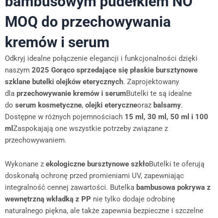
bambusowym pudełkiem NO
MOQ do przechowywania
kremów i serum
Odkryj idealne połączenie elegancji i funkcjonalności dzięki
naszym
2025 Gorąco sprzedające się płaskie bursztynowe
szklane butelki olejków eterycznych
. Zaprojektowany
dla
przechowywanie kremów i serum
Butelki te są idealne
do
serum kosmetyczne
,
olejki eteryczne
oraz
balsamy
.
Dostępne w różnych pojemnościach
15 ml, 30 ml, 50 ml i 100
ml
Zaspokajają one wszystkie potrzeby związane z
przechowywaniem.
Wykonane z
ekologiczne bursztynowe szkło
Butelki te oferują
doskonałą ochronę przed promieniami UV, zapewniając
integralność cennej zawartości. Butelka
bambusowa pokrywa z
wewnętrzną wkładką z PP
nie tylko dodaje odrobinę
naturalnego piękna, ale także zapewnia bezpieczne i szczelne