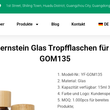
1st Street, Shiling Town, Huadu District, Guangzhou City, Guangdong
ber
Produkte
Blog
Kontakt
DE
Bernstein Glas Tropfflaschen f
GOM135
1. Modell-Nr.: YF-GOM135
2. Material: Glas
3. Kapazität verfügbar: 15ml
4. Farbe und Logo: Kundenspe
5. MOQ: 1.000pcs für bereites
Produkte;