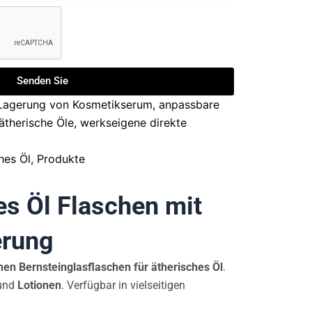
Senden Sie
Lagerung von Kosmetikserum
,
anpassbare
 ätherische Öle
,
werkseigene direkte
hes Öl
,
Produkte
es Öl Flaschen mit
erung
en Bernsteinglasflaschen für ätherisches Öl
.
und
Lotionen
. Verfügbar in vielseitigen