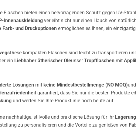
e Flaschen bieten einen hervorragenden Schutz gegen UV-Strahle
P-Innenauskleidung
verleiht nicht nur einen Hauch von natürlic
 Farb- und Druckoptionen
ermöglichen es Ihnen, ein einzigartig
rwegs
Diese kompakten Flaschen sind leicht zu transportieren und
er ein
Liebhaber ätherischer Öle
unser
Tropfflaschen
mit
Appli
derte Lösungen
mit
keine Mindestbestellmenge (NO MOQ)
und
ndenzufriedenheit
garantiert, dass Sie nur die besten Produkte er
ckung
und werten Sie Ihre Produktlinie noch heute auf.
ine nachhaltige, stilvolle und praktische Lösung für Ihr
Lagerung
stellung zu personalisieren und die Vorteile zu genießen von
Fab