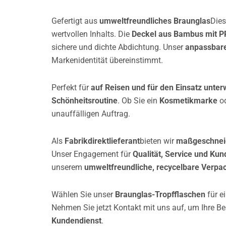
Gefertigt aus
umweltfreundliches Braunglas
Dies
wertvollen Inhalts. Die
Deckel aus Bambus mit P
sichere und dichte Abdichtung. Unser
anpassbare
Markenidentität übereinstimmt.
Perfekt für
auf Reisen und für den Einsatz unte
Schönheitsroutine
. Ob Sie ein
Kosmetikmarke
od
unauffälligen Auftrag.
Als
Fabrikdirektlieferant
bieten wir
maßgeschnei
Unser Engagement für
Qualität, Service und Ku
unserem
umweltfreundliche, recycelbare Verpa
Wählen Sie unser
Braunglas-Tropfflaschen
für e
Nehmen Sie jetzt Kontakt mit uns auf, um Ihre Be
Kundendienst
.