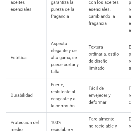
aceites
garantiza la
con los aceites
p
esenciales
pureza de la
esenciales,
r
fragancia
cambiando la
a
fragancia
e
e
Aspecto
Textura
E
elegante y de
ordinaria, estilo
p
Estética
alta gama, se
de diseño
r
puede cortar y
limitado
t
tallar
Fuerte,
Fácil de
F
resistente al
Durabilidad
envejecer y
r
desgaste y a
deformar
c
la corrosión
Parcialmente
D
Protección del
100%
no reciclable y
r
medio
reciclable y