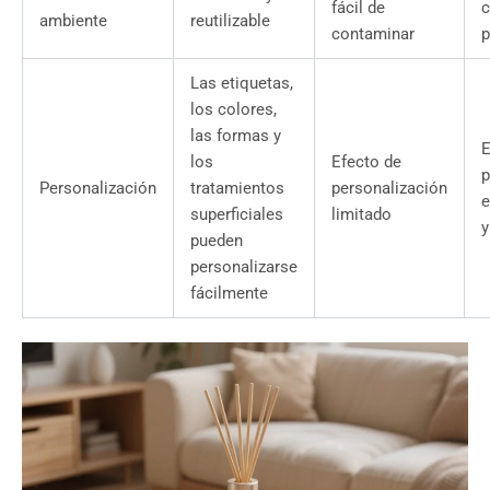
fácil de
c
ambiente
reutilizable
contaminar
p
Las etiquetas,
los colores,
las formas y
E
los
Efecto de
p
Personalización
tratamientos
personalización
e
superficiales
limitado
y
pueden
personalizarse
fácilmente