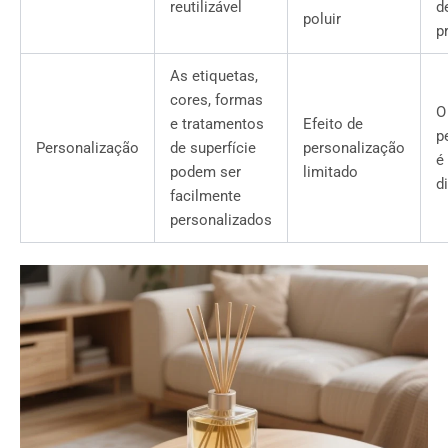
reutilizável
d
poluir
p
As etiquetas,
cores, formas
O
e tratamentos
Efeito de
p
Personalização
de superfície
personalização
é
podem ser
limitado
d
facilmente
personalizados