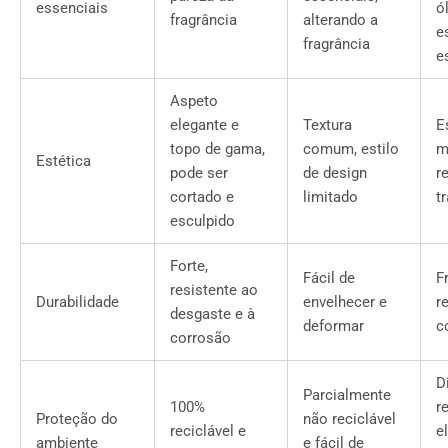
essenciais
ó
fragrância
alterando a
e
fragrância
e
Aspeto
elegante e
Textura
Es
topo de gama,
comum, estilo
m
Estética
pode ser
de design
r
cortado e
limitado
t
esculpido
Forte,
Fácil de
F
resistente ao
Durabilidade
envelhecer e
r
desgaste e à
deformar
c
corrosão
Di
Parcialmente
100%
re
Proteção do
não reciclável
reciclável e
e
ambiente
e fácil de