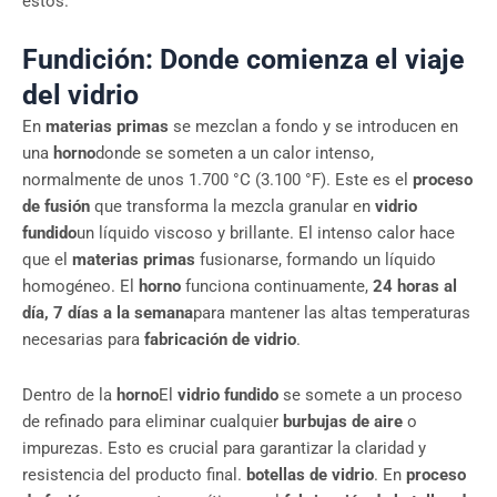
estos.
Fundición: Donde comienza el viaje
del vidrio
En
materias primas
se mezclan a fondo y se introducen en
una
horno
donde se someten a un calor intenso,
normalmente de unos 1.700 °C (3.100 °F). Este es el
proceso
de fusión
que transforma la mezcla granular en
vidrio
fundido
un líquido viscoso y brillante. El intenso calor hace
que el
materias primas
fusionarse, formando un líquido
homogéneo. El
horno
funciona continuamente,
24 horas al
día, 7 días a la semana
para mantener las altas temperaturas
necesarias para
fabricación de vidrio
.
Dentro de la
horno
El
vidrio fundido
se somete a un proceso
de refinado para eliminar cualquier
burbujas de aire
o
impurezas. Esto es crucial para garantizar la claridad y
resistencia del producto final.
botellas de vidrio
. En
proceso