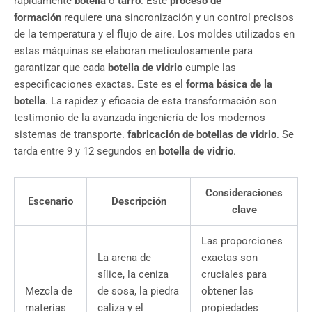
rápidamente
botella
o
tarro
. Este
proceso de
formación
requiere una sincronización y un control precisos
de la temperatura y el flujo de aire. Los moldes utilizados en
estas máquinas se elaboran meticulosamente para
garantizar que cada
botella de vidrio
cumple las
especificaciones exactas. Este es el
forma básica de la
botella
. La rapidez y eficacia de esta transformación son
testimonio de la avanzada ingeniería de los modernos
sistemas de transporte.
fabricación de botellas de vidrio
. Se
tarda entre 9 y 12 segundos en
botella de vidrio
.
Consideraciones
Escenario
Descripción
clave
Las proporciones
La arena de
exactas son
sílice, la ceniza
cruciales para
Mezcla de
de sosa, la piedra
obtener las
materias
caliza y el
propiedades