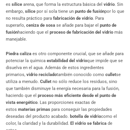
es
sílice
arena, que forma la estructura básica del
vidrio
. Sin
embargo,
sílice
por sí sola tiene un
punto de fusión
por lo que
no resulta práctico para
fabricación de vidrio
. Para
superarlo,
ceniza de sosa
se añade para bajar el
punto de
fusión
haciendo que el
proceso de fabricación del vidrio
más
manejable.
Piedra caliza
es otro componente crucial, que se añade para
potenciar la química
estabilidad del vidrio
que impide que se
disuelva en el agua. Además de estos ingredientes
primarios,
vidrio reciclado
también conocido como
cullet
se
utiliza a menudo.
Cullet
no sólo reduce los residuos, sino
que también disminuye la energía necesaria para la fusión,
haciendo que el
proceso más eficiente desde el punto de
vista energético
. Las proporciones exactas de
estos
materias primas
para conseguir las propiedades
deseadas del producto acabado.
botella de vidrio
como el
color, la claridad y la durabilidad.
El vidrio se fabrica
de