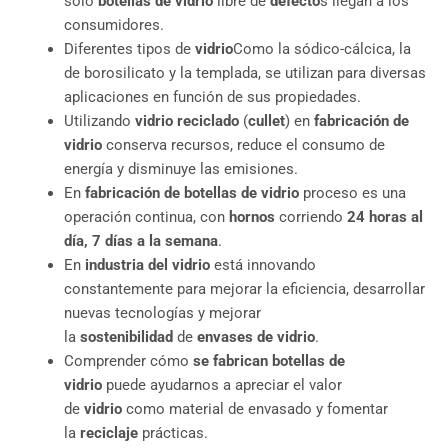
sólo
botellas de vidrio
libre de
defecto
s llegan a los
consumidores.
Diferentes tipos de
vidrio
Como la sódico-cálcica, la
de borosilicato y la templada, se utilizan para diversas
aplicaciones en función de sus propiedades.
Utilizando
vidrio reciclado
(
cullet
) en
fabricación de
vidrio
conserva recursos, reduce el consumo de
energía y disminuye las emisiones.
En
fabricación de botellas de vidrio
proceso es una
operación continua, con
hornos
corriendo
24 horas al
día, 7 días a la semana
.
En
industria del vidrio
está innovando
constantemente para mejorar la eficiencia, desarrollar
nuevas tecnologías y mejorar
la
sostenibilidad
de
envases de vidrio
.
Comprender cómo
se fabrican botellas de
vidrio
puede ayudarnos a apreciar el valor
de
vidrio
como material de envasado y fomentar
la
reciclaje
prácticas.