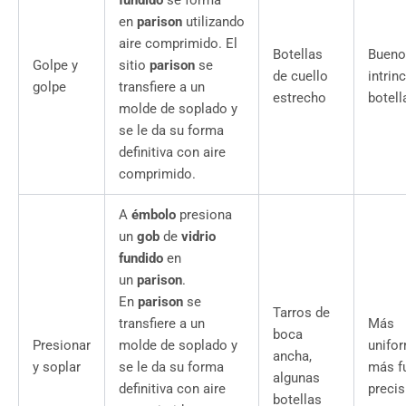
fundido
se forma
en
parison
utilizando
aire comprimido. El
Botellas
Bueno
Golpe y
sitio
parison
se
de cuello
intrin
golpe
transfiere a un
estrecho
botell
molde de soplado y
se le da su forma
definitiva con aire
comprimido.
A
émbolo
presiona
un
gob
de
vidrio
fundido
en
un
parison
.
En
parison
se
Tarros de
transfiere a un
Más
boca
Presionar
molde de soplado y
unifo
ancha,
y soplar
se le da su forma
más f
algunas
definitiva con aire
precis
botellas