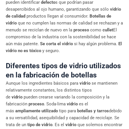
pueden identificar
defecto
s que podrían pasar
desapercibidos al ojo humano, garantizando que sólo
vidrio
de calidad
productos llegan al consumidor.
Botellas de
vidrio
que no cumplen las normas de calidad se rechazan y a
menudo se reciclan de nuevo en la
proceso
como
cullet
El
compromiso de la industria con la sostenibilidad se hace
aún más patente.
Se corta el vidrio
si hay algún problema.
El
vidrio no es tóxico
y seguro.
Diferentes tipos de vidrio utilizados
en la fabricación de botellas
Aunque los ingredientes básicos para
vidrio
se mantienen
relativamente constantes, los distintos tipos
de
vidrio
pueden crearse variando la composición y la
fabricación
proceso
. Soda-lima
vidrio
es el
más
ampliamente utilizado
tipo para
botellas y tarros
debido
a su versatilidad, asequibilidad y capacidad de reciclaje. Se
trata de un
tipo de vidrio
. Es el
vidrio
que solemos encontrar