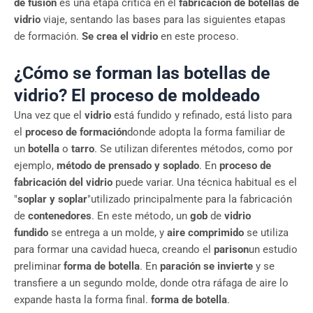
de fusión
es una etapa crítica en el
fabricación de botellas de
vidrio
viaje, sentando las bases para las siguientes etapas
de formación.
Se crea el vidrio
en este proceso.
¿Cómo se forman las botellas de
vidrio? El proceso de moldeado
Una vez que el
vidrio
está fundido y refinado, está listo para
el
proceso de formación
donde adopta la forma familiar de
un
botella
o
tarro
. Se utilizan diferentes métodos, como por
ejemplo,
método de prensado y soplado
. En
proceso de
fabricación del vidrio
puede variar. Una técnica habitual es el
"
soplar y soplar
"utilizado principalmente para la fabricación
de
contenedores
. En este método, un
gob
de
vidrio
fundido
se entrega a un molde, y
aire comprimido
se utiliza
para formar una cavidad hueca, creando el
parison
un estudio
preliminar
forma de botella
. En
paración se invierte
y se
transfiere a un segundo molde, donde otra ráfaga de aire lo
expande hasta la forma final.
forma de botella
.