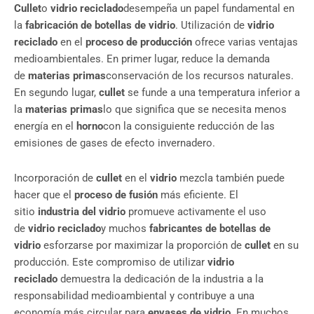
Cullet
o
vidrio reciclado
desempeña un papel fundamental en
la
fabricación de botellas de vidrio
. Utilización de
vidrio
reciclado
en el
proceso de producción
ofrece varias ventajas
medioambientales. En primer lugar, reduce la demanda
de
materias primas
conservación de los recursos naturales.
En segundo lugar,
cullet
se funde a una temperatura inferior a
la
materias primas
lo que significa que se necesita menos
energía en el
horno
con la consiguiente reducción de las
emisiones de gases de efecto invernadero.
Incorporación de
cullet
en el
vidrio
mezcla también puede
hacer que el
proceso de fusión
más eficiente. El
sitio
industria del vidrio
promueve activamente el uso
de
vidrio reciclado
y muchos
fabricantes de botellas de
vidrio
esforzarse por maximizar la proporción de
cullet
en su
producción. Este compromiso de utilizar
vidrio
reciclado
demuestra la dedicación de la industria a la
responsabilidad medioambiental y contribuye a una
economía más circular para
envases de vidrio
. En muchos