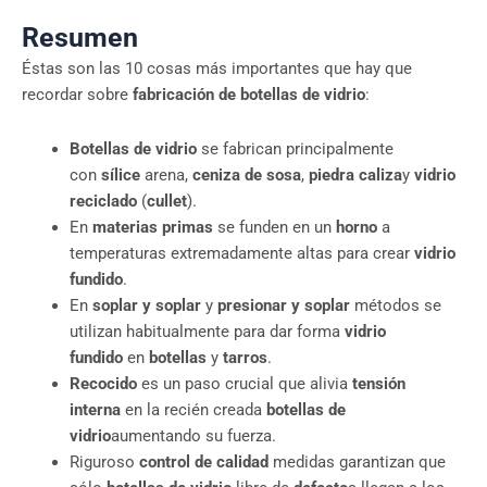
Resumen
Éstas son las 10 cosas más importantes que hay que
recordar sobre
fabricación de botellas de vidrio
:
Botellas de vidrio
se fabrican principalmente
con
sílice
arena,
ceniza de sosa
,
piedra caliza
y
vidrio
reciclado
(
cullet
).
En
materias primas
se funden en un
horno
a
temperaturas extremadamente altas para crear
vidrio
fundido
.
En
soplar y soplar
y
presionar y soplar
métodos se
utilizan habitualmente para dar forma
vidrio
fundido
en
botellas
y
tarros
.
Recocido
es un paso crucial que alivia
tensión
interna
en la recién creada
botellas de
vidrio
aumentando su fuerza.
Riguroso
control de calidad
medidas garantizan que