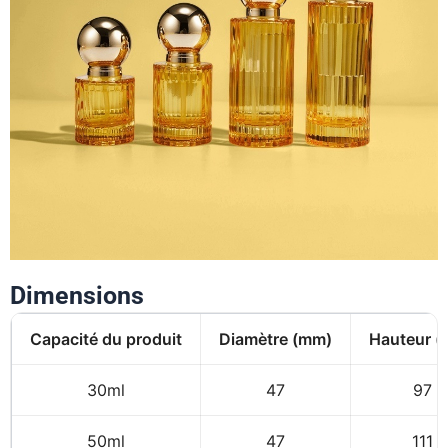
Dimensions
Capacité du produit
Diamètre (mm)
Hauteur 
30ml
47
97
50ml
47
111