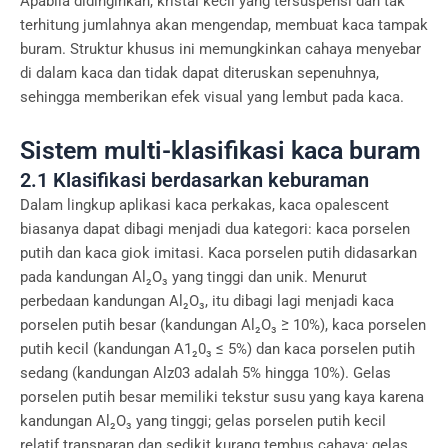
Apabila didinginkan, kristal kecil yang tersuspensi dan tak
terhitung jumlahnya akan mengendap, membuat kaca tampak
buram. Struktur khusus ini memungkinkan cahaya menyebar
di dalam kaca dan tidak dapat diteruskan sepenuhnya,
sehingga memberikan efek visual yang lembut pada kaca.
Sistem multi-klasifikasi kaca buram
2.1 Klasifikasi berdasarkan keburaman
Dalam lingkup aplikasi kaca perkakas, kaca opalescent
biasanya dapat dibagi menjadi dua kategori: kaca porselen
putih dan kaca giok imitasi. Kaca porselen putih didasarkan
pada kandungan Al₂O₃ yang tinggi dan unik. Menurut
perbedaan kandungan Al₂O₃, itu dibagi lagi menjadi kaca
porselen putih besar (kandungan Al₂O₃ ≥ 10%), kaca porselen
putih kecil (kandungan A1₂0₃ ≤ 5%) dan kaca porselen putih
sedang (kandungan Alz03 adalah 5% hingga 10%). Gelas
porselen putih besar memiliki tekstur susu yang kaya karena
kandungan Al₂O₃ yang tinggi; gelas porselen putih kecil
relatif transparan dan sedikit kurang tembus cahaya; gelas