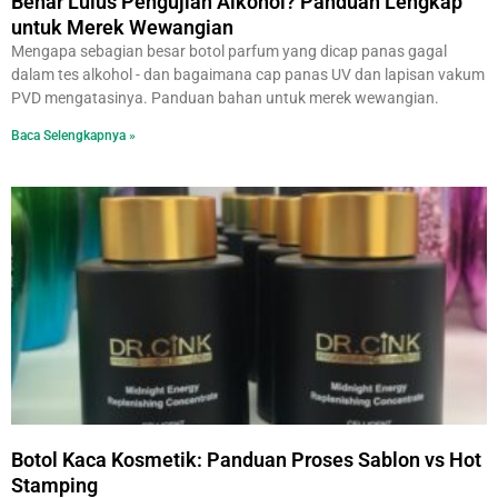
Benar Lulus Pengujian Alkohol? Panduan Lengkap
untuk Merek Wewangian
Mengapa sebagian besar botol parfum yang dicap panas gagal
dalam tes alkohol - dan bagaimana cap panas UV dan lapisan vakum
PVD mengatasinya. Panduan bahan untuk merek wewangian.
Baca Selengkapnya »
Botol Kaca Kosmetik: Panduan Proses Sablon vs Hot
Stamping