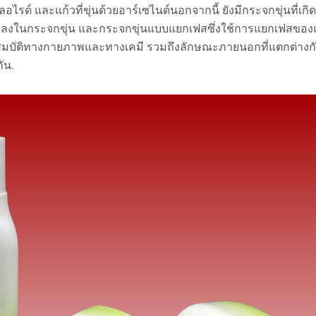
คลอไรด์ และแก้วที่ขุ่นด้วยอาร์เซไนด์นอกจากนี้ ยังมีกระจกขุ่นที่เกิ
สารสีลงในกระจกขุ่น และกระจกขุ่นแบบแยกเฟสซึ่งใช้การแยกเฟสของแ
ุณสมบัติทางกายภาพและทางเคมี รวมถึงลักษณะภายนอกที่แตกต่างกั
ัน.