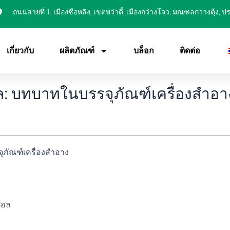
ถนนสายที่ 1, เมืองซือหลิง, เขตหว่าตี้, เมืองกว่างโจว, มณฑลกวางตุ้ง, 
เกี่ยวกับ
ผลิตภัณฑ์
บล็อก
ติดต่อ
: บทบาทในบรรจุภัณฑ์เครื่องสำอา
ภัณฑ์เครื่องสำอาง
ปอล