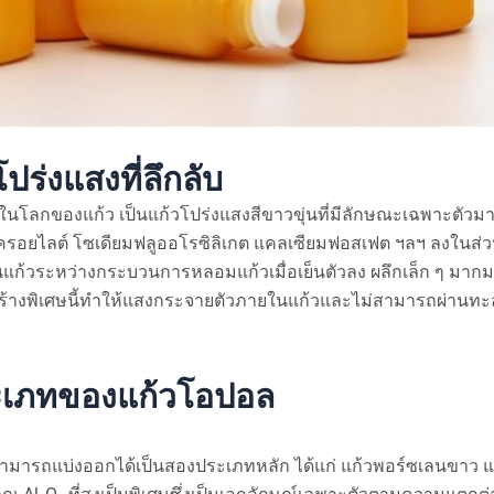
ปร่งแสงที่ลึกลับ
างในโลกของแก้ว เป็นแก้วโปร่งแสงสีขาวขุ่นที่มีลักษณะเฉพาะตัว
รต์ ครอยไลต์ โซเดียมฟลูออโรซิลิเกต แคลเซียมฟอสเฟต ฯลฯ ลงในส่
้วระหว่างกระบวนการหลอมแก้วเมื่อเย็นตัวลง ผลึกเล็ก ๆ มากมา
างพิเศษนี้ทำให้แสงกระจายตัวภายในแก้วและไม่สามารถผ่านทะลุไ
เภทของแก้วโอปอล
ามารถแบ่งออกได้เป็นสองประเภทหลัก ได้แก่ แก้วพอร์ซเลนขาว แ