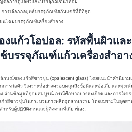
ญต่อการดูแลผิวและบรรจุภัณฑ์น้ำหอม
การเลือกกลยุทธ์บรรจุภัณฑ์สกินแคร์ที่ดีที่สุด
ี่ยนโฉมบรรจุภัณฑ์เครื่องสำอาง
งแก้วโอปอล: รหัสพื้นผิวและ
้บรรจุภัณฑ์แก้วเครื่องสำอา
ป็นเอกลักษณ์ของแก้วสีขาวขุ่น (opalescent glass) โดยแนะนำคำนิ
ไกการก่อตัว วิเคราะห์อย่างครอบคลุมถึงข้อดีและข้อเสีย และมุ่งเน้
ง ผ่านข้อมูลที่อุดมสมบูรณ์ กรณีศึกษาอย่างละเอียด และการวิเครา
ญของแก้วสีขาวขุ่นในกระบวนการผลิตอุตสาหกรรม โดยเฉพาะในอุตส
ำหรับผู้ปฏิบัติงานและผู้ติดตามที่เกี่ยวข้อง.