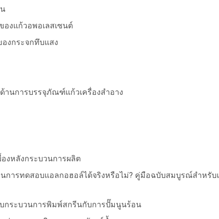
่น
ัวของแก้วอพอเลสเซนต์
ยของกระจกทึบแสง
านการบรรจุภัณฑ์แก้วเครื่องสำอาง
บื้องหลังกระบวนการผลิต
การทดสอบแอลกอฮอล์ได้จริงหรือไม่? คู่มือฉบับสมบูรณ์สำหรับ
ทียบกระบวนการพิมพ์สกรีนกับการปั๊มนูนร้อน