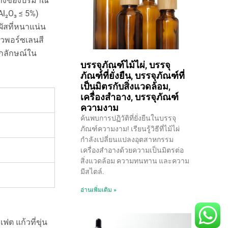
ต่างของปริมาณ
l₂O₃ ≤ 5%)
ัสที่หนาแน่น
้วพอร์ซเลนสี
อกลักษณ์ใน
บรรจุภัณฑ์ไม้ไผ่, บรรจุ
ภัณฑ์ที่ยั่งยืน, บรรจุภัณฑ์ที่
เป็นมิตรกับสิ่งแวดล้อม,
เครื่องสำอาง, บรรจุภัณฑ์
ความงาม
ค้นพบการปฏิวัติที่ยั่งยืนในบรรจุ
ภัณฑ์ความงาม! เรียนรู้วิธีที่ไม้ไผ่
กำลังเปลี่ยนแปลงอุตสาหกรรม
เครื่องสำอางด้วยความเป็นมิตรต่อ
สิ่งแวดล้อม ความทนทาน และความ
มีสไตล์.
อ่านเพิ่มเติม »
ฟต แก้วที่ขุ่น