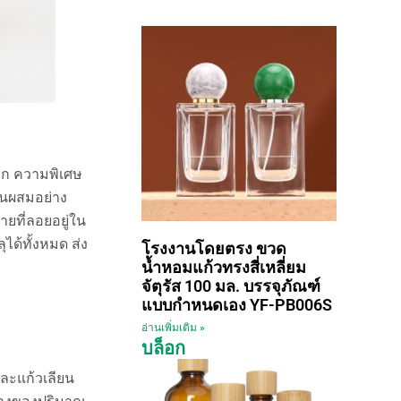
มาก ความพิเศษ
วนผสมอย่าง
ยที่ลอยอยู่ใน
ด้ทั้งหมด ส่ง
โรงงานโดยตรง ขวด
น้ำหอมแก้วทรงสี่เหลี่ยม
จัตุรัส 100 มล. บรรจุภัณฑ์
แบบกำหนดเอง YF-PB006S
อ่านเพิ่มเติม »
บล็อก
ละแก้วเลียน