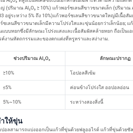
 Al₂O₃ ที่สูงเป็นพิเศษซึ่งเป็นเอกลักษณ์เฉพาะตัวตามความแตก
่ (ปริมาณ Al₂O₃ ≥ 10%) แก้วพอร์ซเลนสีขาวขนาดเล็ก (ปริมาณ A
อยู่ระหว่าง 5% ถึง 10%)แก้วพอร์ซเลนสีขาวขนาดใหญ่มีเนื้อสัมผ
พอร์ซเลนสีขาวขนาดเล็กมีความโปร่งใสและขุ่นน้อยกว่าเล็กน้อย; แก
นแบบหยกซึ่งมีลักษณะโปร่งแสงและเนื้อสัมผัสคล้ายหยก ถือเป็นเ
รค์งานหัตถกรรมและของตกแต่งที่หรูหราและสง่างาม.
ช่วงปริมาณ Al₂O₃
ลักษณะปรากฏ
≥10%
โอปอลสีเข้ม
≤5%
ค่อนข้างโปร่งใส ออปอลอ่อน
5%~10%
ระหว่างสองสิ่งนี้
ให้ขุ่น
ปอลสามารถแบ่งออกเป็นแก้วที่ขุ่นด้วยฟลูออไรด์ แก้วที่ขุ่นด้วยซัลเ