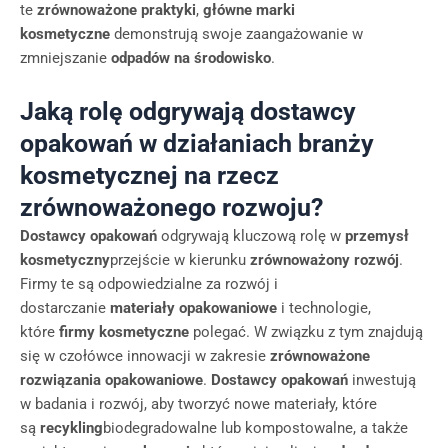
te
zrównoważone praktyki
,
główne marki
kosmetyczne
demonstrują swoje zaangażowanie w
zmniejszanie
odpadów na środowisko
.
Jaką rolę odgrywają dostawcy
opakowań w działaniach branży
kosmetycznej na rzecz
zrównoważonego rozwoju?
Dostawcy opakowań
odgrywają kluczową rolę w
przemysł
kosmetyczny
przejście w kierunku
zrównoważony rozwój
.
Firmy te są odpowiedzialne za rozwój i
dostarczanie
materiały opakowaniowe
i technologie,
które
firmy kosmetyczne
polegać. W związku z tym znajdują
się w czołówce innowacji w zakresie
zrównoważone
rozwiązania opakowaniowe
.
Dostawcy opakowań
inwestują
w badania i rozwój, aby tworzyć nowe materiały, które
są
recykling
biodegradowalne lub kompostowalne, a także