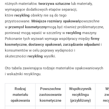
różnych materiałów.
tworzywa sztuczne
lub materiały,
wymagające dodatkowych etapów separacji,
które
recykling
obiekty nie są do tego
przystosowane.
Mniejsze rozmiary opakowań
powszechne
w
przemysł kosmetyczny
mogą być również problematyczne,
ponieważ mogą wpaść w szczeliny w
recykling
maszyny.
Pokonanie tych wyzwań wymaga współpracy między
firmy
kosmetyczne
,
dostawcy opakowań
,
zarządzanie odpadami
i
konsumentów w celu poprawy wydajności i
skuteczności
recykling
wysiłki.
Oto tabela zawierająca rodzaje materiałów opakowaniowych
i wskaźniki recyklingu.
Rodzaj
Powszechne
Współczynnik
W
materiału
zastosowanie
recyklingu
zw
opakowania
kosmetyczne
(przybliżony)
rec