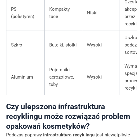
Częst
PS
Kompakty,
akcep
Niski
(polistyren)
tace
przez
recykl
Uszko
Szkło
Butelki, słoiki
Wysoki
podcz
sorto
Wyma
Pojemniki
specj
Aluminium
aerozolowe,
Wysoki
proce
tuby
recykl
Czy ulepszona infrastruktura
recyklingu może rozwiązać problem
opakowań kosmetyków?
Podczas poprawy
infrastruktura recyklingu
jest niewątpliwie