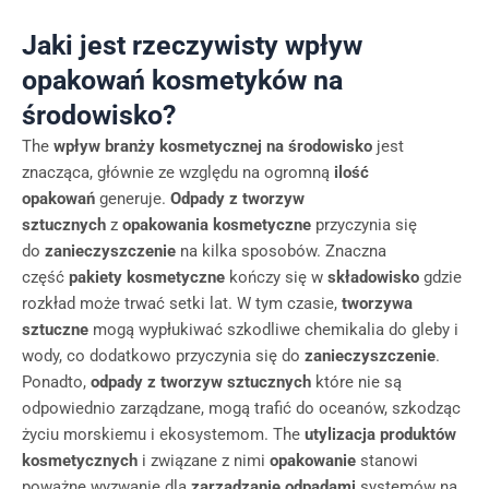
Jaki jest rzeczywisty wpływ
opakowań kosmetyków na
środowisko?
The
wpływ branży kosmetycznej na środowisko
jest
znacząca, głównie ze względu na ogromną
ilość
opakowań
generuje.
Odpady z tworzyw
sztucznych
z
opakowania kosmetyczne
przyczynia się
do
zanieczyszczenie
na kilka sposobów. Znaczna
część
pakiety kosmetyczne
kończy się w
składowisko
gdzie
rozkład może trwać setki lat. W tym czasie,
tworzywa
sztuczne
mogą wypłukiwać szkodliwe chemikalia do gleby i
wody, co dodatkowo przyczynia się do
zanieczyszczenie
.
Ponadto,
odpady z tworzyw sztucznych
które nie są
odpowiednio zarządzane, mogą trafić do oceanów, szkodząc
życiu morskiemu i ekosystemom. The
utylizacja produktów
kosmetycznych
i związane z nimi
opakowanie
stanowi
poważne wyzwanie dla
zarządzanie odpadami
systemów na