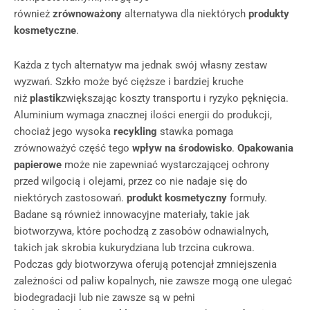
również
zrównoważony
alternatywa dla niektórych
produkty
kosmetyczne
.
Każda z tych alternatyw ma jednak swój własny zestaw
wyzwań. Szkło może być cięższe i bardziej kruche
niż
plastik
zwiększając koszty transportu i ryzyko pęknięcia.
Aluminium wymaga znacznej ilości energii do produkcji,
chociaż jego wysoka
recykling
stawka pomaga
zrównoważyć część tego
wpływ na środowisko
.
Opakowania
papierowe
może nie zapewniać wystarczającej ochrony
przed wilgocią i olejami, przez co nie nadaje się do
niektórych zastosowań.
produkt kosmetyczny
formuły.
Badane są również innowacyjne materiały, takie jak
biotworzywa, które pochodzą z zasobów odnawialnych,
takich jak skrobia kukurydziana lub trzcina cukrowa.
Podczas gdy biotworzywa oferują potencjał zmniejszenia
zależności od paliw kopalnych, nie zawsze mogą one ulegać
biodegradacji lub nie zawsze są w pełni