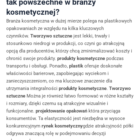
tak powszechne w branży
kosmetycznej?
Branża kosmetyczna w dużej mierze polega na plastikowych
opakowaniach ze względu na kilka kluczowych
czynników.
Tworzywo sztuczne
jest lekki, trwały i
stosunkowo niedrogi w produkcji, co czyni go atrakcyjną
opcją dla producentów, którzy chcą zminimalizować koszty i
chronić swoje produkty.
produkty kosmetyczne
podczas
transportu i obsługi. Ponadto,
plastik
oferuje doskonałe
właściwości barierowe, zapobiegając wyciekom i
zanieczyszczeniom, co ma kluczowe znaczenie dla
utrzymania integralności
produkty kosmetyczne
.
Tworzywo
sztuczne
Można je również łatwo formować w różne kształty
i rozmiary, dzięki czemu są atrakcyjne wizualnie i
funkcjonalne.
projektowanie opakowań
która przyciąga
konsumentów. Ta elastyczność jest niezbędna w wysoce
konkurencyjnym
rynek kosmetyczny
gdzie atrakcyjność półki
odgrywa znaczącą rolę w podejmowaniu decyzji