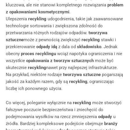
kluczowa, ale nie stanowi kompletnego rozwiązania
problem
z opakowaniami kosmetycznymi
.
Ulepszenia
recykling
udogodnienia, takie jak zaawansowane
technologie sortowania i zwiększona zdolność do
przetwarzania różnych rodzajów odpadów.
tworzywa
sztuczne
może z pewnością zwiększyć
recykling
stawki i
przekierowanie
odpady idą
z dala od
składowisko
. Jednak
obecny
proces recyklingu
wciąż napotyka ograniczenia i nie
wszystkie
opakowania z tworzyw sztucznych
może być
skutecznie
recykling
nawet przy najlepszej infrastrukturze.
Na przykład, niektóre rodzaje
tworzywa sztuczne
pogarszają
jakość za każdym razem, gdy są
recykling
, ograniczając
liczbę ich ponownego użycia.
Co więcej, poleganie wyłącznie na
recykling
może stworzyć
fałszywe poczucie bezpieczeństwa i zniechęcić do
podejmowania wysiłków na rzecz zmniejszenia
odpady
u
źródła. Bardziej kompleksowe podejście obejmuje
branży