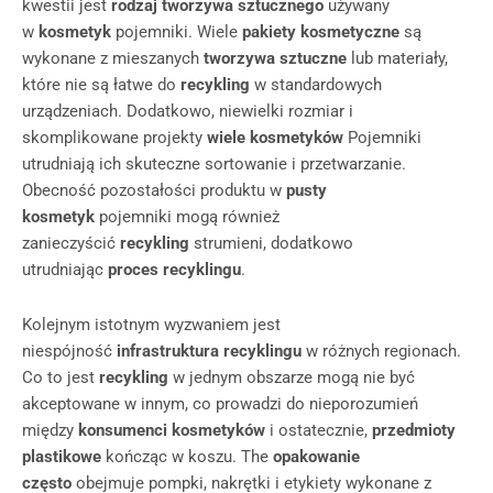
kwestii jest
rodzaj tworzywa sztucznego
używany
w
kosmetyk
pojemniki. Wiele
pakiety kosmetyczne
są
wykonane z mieszanych
tworzywa sztuczne
lub materiały,
które nie są łatwe do
recykling
w standardowych
urządzeniach. Dodatkowo, niewielki rozmiar i
skomplikowane projekty
wiele kosmetyków
Pojemniki
utrudniają ich skuteczne sortowanie i przetwarzanie.
Obecność pozostałości produktu w
pusty
kosmetyk
pojemniki mogą również
zanieczyścić
recykling
strumieni, dodatkowo
utrudniając
proces recyklingu
.
Kolejnym istotnym wyzwaniem jest
niespójność
infrastruktura recyklingu
w różnych regionach.
Co to jest
recykling
w jednym obszarze mogą nie być
akceptowane w innym, co prowadzi do nieporozumień
między
konsumenci kosmetyków
i ostatecznie,
przedmioty
plastikowe
kończąc w koszu. The
opakowanie
często
obejmuje pompki, nakrętki i etykiety wykonane z