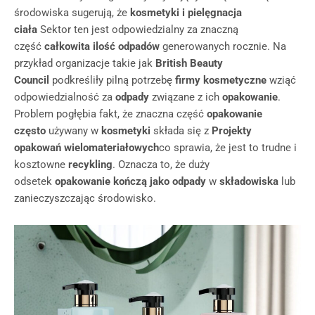
środowiska sugerują, że
kosmetyki i pielęgnacja
ciała
Sektor ten jest odpowiedzialny za znaczną
część
całkowita ilość odpadów
generowanych rocznie. Na
przykład organizacje takie jak
British Beauty
Council
podkreśliły pilną potrzebę
firmy kosmetyczne
wziąć
odpowiedzialność za
odpady
związane z ich
opakowanie
.
Problem pogłębia fakt, że znaczna część
opakowanie
często
używany w
kosmetyki
składa się z
Projekty
opakowań wielomateriałowych
co sprawia, że jest to trudne i
kosztowne
recykling
. Oznacza to, że duży
odsetek
opakowanie
kończą jako odpady
w
składowiska
lub
zanieczyszczając środowisko.