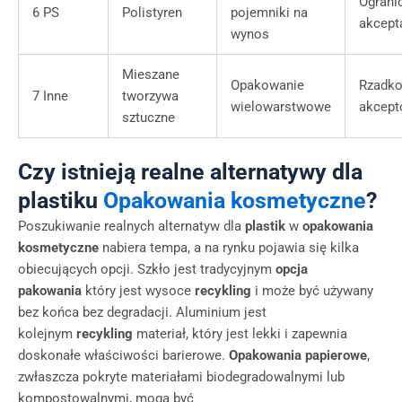
Ograni
6 PS
Polistyren
pojemniki na
akcept
wynos
Mieszane
Opakowanie
Rzadk
7 Inne
tworzywa
wielowarstwowe
akcep
sztuczne
Czy istnieją realne alternatywy dla
plastiku
Opakowania kosmetyczne
?
Poszukiwanie realnych alternatyw dla
plastik
w
opakowania
kosmetyczne
nabiera tempa, a na rynku pojawia się kilka
obiecujących opcji. Szkło jest tradycyjnym
opcja
pakowania
który jest wysoce
recykling
i może być używany
bez końca bez degradacji. Aluminium jest
kolejnym
recykling
materiał, który jest lekki i zapewnia
doskonałe właściwości barierowe.
Opakowania papierowe
,
zwłaszcza pokryte materiałami biodegradowalnymi lub
kompostowalnymi, mogą być