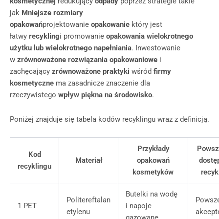
kosmetycznej
redukujący
odpady
poprzez strategie takie
jak
Mniejsze rozmiary
opakowań
projektowanie
opakowanie
który jest
łatwy
recykling
i promowanie
opakowania wielokrotnego
użytku lub wielokrotnego napełniania
. Inwestowanie
w
zrównoważone rozwiązania opakowaniowe
i
zachęcający
zrównoważone praktyki
wśród
firmy
kosmetyczne
ma zasadnicze znaczenie dla
rzeczywistego
wpływ piękna na środowisko
.
Poniżej znajduje się tabela kodów recyklingu wraz z definicją.
Przykłady
Powsz
Kod
Materiał
opakowań
dostę
recyklingu
kosmetyków
recyk
Butelki na wodę
Politereftalan
Powsze
1 PET
i napoje
etylenu
akcep
gazowane