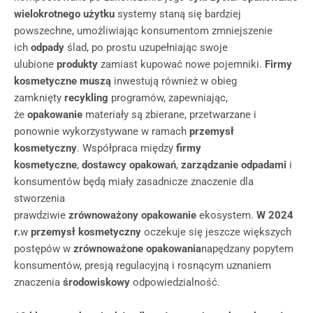
wielokrotnego użytku
systemy staną się bardziej
powszechne, umożliwiając konsumentom zmniejszenie
ich
odpady
ślad, po prostu uzupełniając swoje
ulubione
produkty
zamiast kupować nowe pojemniki.
Firmy
kosmetyczne muszą
inwestują również w obieg
zamknięty
recykling
programów, zapewniając,
że
opakowanie
materiały są zbierane, przetwarzane i
ponownie wykorzystywane w ramach
przemysł
kosmetyczny
. Współpraca między
firmy
kosmetyczne
,
dostawcy opakowań
,
zarządzanie odpadami
i
konsumentów będą miały zasadnicze znaczenie dla
stworzenia
prawdziwie
zrównoważony
opakowanie
ekosystem.
W 2024
r.
w
przemysł kosmetyczny
oczekuje się jeszcze większych
postępów w
zrównoważone opakowania
napędzany popytem
konsumentów, presją regulacyjną i rosnącym uznaniem
znaczenia
środowiskowy
odpowiedzialność.