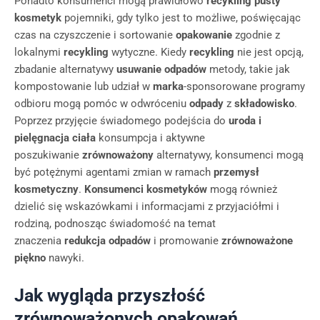
Ponadto konsumenci mogą prawidłowo
recykling
pusty
kosmetyk
pojemniki, gdy tylko jest to możliwe, poświęcając
czas na czyszczenie i sortowanie
opakowanie
zgodnie z
lokalnymi
recykling
wytyczne. Kiedy
recykling
nie jest opcją,
zbadanie alternatywy
usuwanie odpadów
metody, takie jak
kompostowanie lub udział w
marka
-sponsorowane programy
odbioru mogą pomóc w odwróceniu
odpady
z
składowisko
.
Poprzez przyjęcie świadomego podejścia do
uroda i
pielęgnacja ciała
konsumpcja i aktywne
poszukiwanie
zrównoważony
alternatywy, konsumenci mogą
być potężnymi agentami zmian w ramach
przemysł
kosmetyczny
.
Konsumenci kosmetyków
mogą również
dzielić się wskazówkami i informacjami z przyjaciółmi i
rodziną, podnosząc świadomość na temat
znaczenia
redukcja odpadów
i promowanie
zrównoważone
piękno
nawyki.
Jak wygląda przyszłość
zrównoważonych opakowań