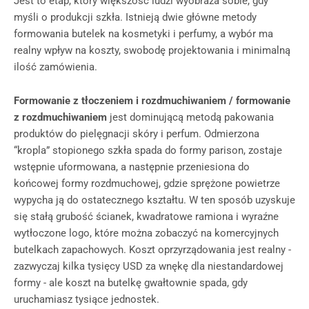
Jest to etap, który większość ludzi wyobraża sobie, gdy
myśli o produkcji szkła. Istnieją dwie główne metody
formowania butelek na kosmetyki i perfumy, a wybór ma
realny wpływ na koszty, swobodę projektowania i minimalną
ilość zamówienia.
Formowanie z tłoczeniem i rozdmuchiwaniem / formowanie
z rozdmuchiwaniem
jest dominującą metodą pakowania
produktów do pielęgnacji skóry i perfum. Odmierzona
“kropla” stopionego szkła spada do formy parison, zostaje
wstępnie uformowana, a następnie przeniesiona do
końcowej formy rozdmuchowej, gdzie sprężone powietrze
wypycha ją do ostatecznego kształtu. W ten sposób uzyskuje
się stałą grubość ścianek, kwadratowe ramiona i wyraźne
wytłoczone logo, które można zobaczyć na komercyjnych
butelkach zapachowych. Koszt oprzyrządowania jest realny -
zazwyczaj kilka tysięcy USD za wnękę dla niestandardowej
formy - ale koszt na butelkę gwałtownie spada, gdy
uruchamiasz tysiące jednostek.