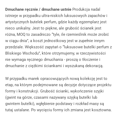
Dmuchane ręcznie / dmuchane ustnie
Produkcja nadal
istnieje w przypadku ultra-niskich luksusowych zapachów i
artystycznych butelek perfum, gdzie każdy egzemplarz jest
nieco unikalny. Jest to piękne, ale grubość ścianek jest
różna, MOQ to zasadniczo “tyle, ile rzemieślnik może zrobić
w ciągu dnia”, a koszt jednostkowy jest w zupełnie innym
przedziale. Większość zapytań o “luksusowe butelki perfum z
Bliskiego Wschodu”, które otrzymujemy, w rzeczywistości
nie wymaga ręcznego dmuchania - proszą o tłoczenie i
dmuchanie z ciężkimi ściankami i wyszukaną dekoracją.
W przypadku marek opracowujących nową kolekcję jest to
etap, na którym podejmowane są decyzje dotyczące projektu
formy i konstrukcji. Grubość ścianki, wykończenie szyjki
(gwint na górze, czasami nazywany szyjką butelki lub
gwintem butelki), wgłębienie podstawy i rozkład masy są
tutaj ustalane. Po wycięciu formy ich zmiana jest kosztowna.