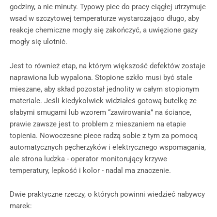
godziny, a nie minuty. Typowy piec do pracy ciągłej utrzymuje
wsad w szczytowej temperaturze wystarczająco długo, aby
reakcje chemiczne mogły się zakończyć, a uwięzione gazy
mogły się ulotnić.
Jest to również etap, na którym większość defektów zostaje
naprawiona lub wypalona. Stopione szkło musi być stale
mieszane, aby skład pozostał jednolity w całym stopionym
materiale. Jeśli kiedykolwiek widziałeś gotową butelkę ze
słabymi smugami lub wzorem “zawirowania” na ściance,
prawie zawsze jest to problem z mieszaniem na etapie
topienia. Nowoczesne piece radzą sobie z tym za pomocą
automatycznych pęcherzyków i elektrycznego wspomagania,
ale strona ludzka - operator monitorujący krzywe
temperatury, lepkość i kolor - nadal ma znaczenie.
Dwie praktyczne rzeczy, o których powinni wiedzieć nabywcy
marek: