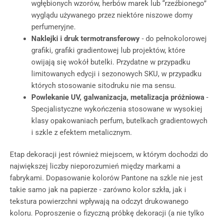
wgłębionych wzorów, herbów marek lub “rzeźbionego”
wyglądu używanego przez niektóre niszowe domy
perfumeryjne.
Naklejki i druk termotransferowy
- do pełnokolorowej
grafiki, grafiki gradientowej lub projektów, które
owijają się wokół butelki. Przydatne w przypadku
limitowanych edycji i sezonowych SKU, w przypadku
których stosowanie sitodruku nie ma sensu.
Powlekanie UV, galwanizacja, metalizacja próżniowa
-
Specjalistyczne wykończenia stosowane w wysokiej
klasy opakowaniach perfum, butelkach gradientowych
i szkle z efektem metalicznym.
Etap dekoracji jest również miejscem, w którym dochodzi do
największej liczby nieporozumień między markami a
fabrykami. Dopasowanie kolorów Pantone na szkle nie jest
takie samo jak na papierze - zarówno kolor szkła, jak i
tekstura powierzchni wpływają na odczyt drukowanego
koloru. Poproszenie o fizyczną próbkę dekoracji (a nie tylko