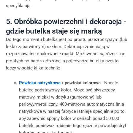
specyfikacją.
5. Obróbka powierzchni i dekoracja -
gdzie butelka staje się marką
Do tego momentu butelka jest po prostu przezroczystym (lub
lekko zabarwionym) szkłem. Dekoracja zmienia ją w
rozpoznawalne opakowanie marki. Możliwości są różne - od
prostych po bardzo złożone, a pojedyncza butelka często
łączy w sobie kilka technik:
Powłoka natryskowa
/ powłoka kolorowa
- Nadaje
butelce podstawowy kolor. Może być błyszczący,
matowy, miękki w dotyku (gumowany) lub
perłowy/metaliczny. 400-metrowa automatyczna linia
natryskowa w naszej fabryce istnieje specjalnie po to,
aby zapewnić spójny kolor w seriach ponad 50 000
butelek, ponieważ robienie tego ręcznie powoduje dryf
kolorów między kartonami.