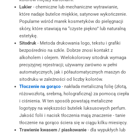
Lukier
- chemiczne lub mechaniczne wytrawianie,
które nadaje butelce miękkie, satynowe wykończenie.
Popularne wśród marek kosmetyków do pielęgnacji
skóry, które stawiają na “czyste piękno” lub naturalną
estetykę.
Sitodruk
- Metoda drukowania logo, tekstu i grafiki
bezpośrednio na szkle. Dobrze znosi kontakt z
alkoholem i olejem. Wielokolorowy sitodruk wymaga
precyzyjnej rejestracji; używamy zarówno w pełni
automatycznych, jak i półautomatycznych maszyn do
sitodruku w zależności od liczby kolorów.
Tłoczenie na gorąco
- nakłada metaliczną folię (złotą,
różowozłotą, srebrną, holograficzną) za pomocą ciepła
i ciśnienia. W ten sposób powstają metaliczne
logotypy na większości butelek luksusowych perfum.
Jakość folii i nacisk tłoczenia mają znaczenie - tanie
tłoczenie na gorąco ściera się w ciągu kilku miesięcy.
Trawienie kwasem / piaskowanie
- dla wypukłych lub