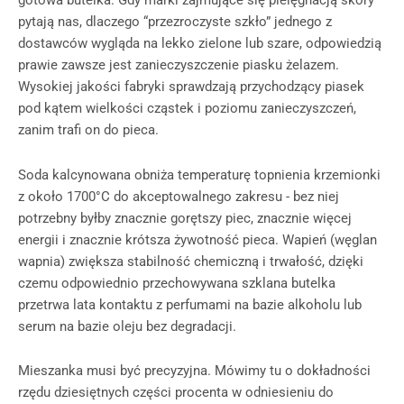
gotowa butelka. Gdy marki zajmujące się pielęgnacją skóry
pytają nas, dlaczego “przezroczyste szkło” jednego z
dostawców wygląda na lekko zielone lub szare, odpowiedzią
prawie zawsze jest zanieczyszczenie piasku żelazem.
Wysokiej jakości fabryki sprawdzają przychodzący piasek
pod kątem wielkości cząstek i poziomu zanieczyszczeń,
zanim trafi on do pieca.
Soda kalcynowana obniża temperaturę topnienia krzemionki
z około 1700°C do akceptowalnego zakresu - bez niej
potrzebny byłby znacznie gorętszy piec, znacznie więcej
energii i znacznie krótsza żywotność pieca. Wapień (węglan
wapnia) zwiększa stabilność chemiczną i trwałość, dzięki
czemu odpowiednio przechowywana szklana butelka
przetrwa lata kontaktu z perfumami na bazie alkoholu lub
serum na bazie oleju bez degradacji.
Mieszanka musi być precyzyjna. Mówimy tu o dokładności
rzędu dziesiętnych części procenta w odniesieniu do