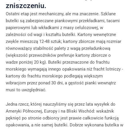
zniszczeniu.
Ostatni etap jest mechaniczny, ale ma znaczenie. Szklane
butelki są zabezpieczane piankowymi przekładkami, tacami
papierowymi lub wkładkami z masy celulozowej, w
zależności od wagi i kształtu butelki. Kartony wewnętrzne
zwykle mieszczą 12-48 sztuk; kartony zbiorcze mają rozmiar
równoważący stabilność palety z wagą przeładunkową
(większość przewoźników preferuje kartony zbiorcze o
wadze poniżej 20 kg). Butelki przeznaczone do frachtu
morskiego wymagają innego opakowania niż fracht lotniczy -
kartony do frachtu morskiego podlegają większym
wibracjom przez ponad 30 dni, a gęstość pianki wewnątrz
musi to uwzględniać.
Jedna rzecz, której nauczyliśmy się przez lata wysyłek do
Ameryki Północnej, Europy i na Bliski Wschód: wskaźnik
pęknięć po stronie odbiorcy jest prawie całkowicie funkcją
opakowania, a nie samej butelki. Dobrze wykonana butelka w