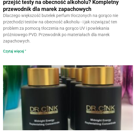
przejść testy na obecność alkoholu? Kompletny
przewodnik dla marek zapachowych
Dlaczego większość butelek perfum tłoczonych na gorąco nie
przechodzi testów na obecność alkoholu - i jak rozwiązać ten
problem za pomocą tłoczenia na gorąco UV i powlekania
próżniowego PVD. Przewodnik po materiałach dla marek
zapachowych.
Czytaj więcej "