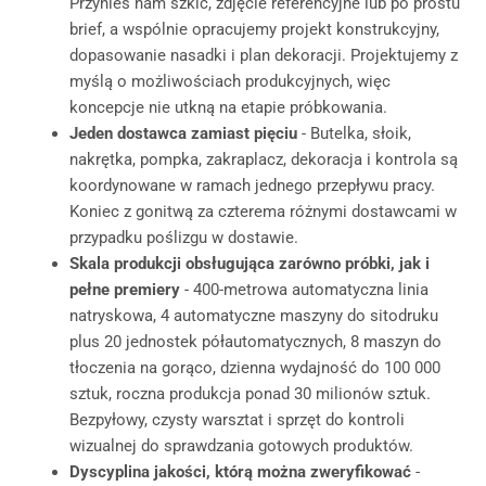
Przynieś nam szkic, zdjęcie referencyjne lub po prostu
brief, a wspólnie opracujemy projekt konstrukcyjny,
dopasowanie nasadki i plan dekoracji. Projektujemy z
myślą o możliwościach produkcyjnych, więc
koncepcje nie utkną na etapie próbkowania.
Jeden dostawca zamiast pięciu
- Butelka, słoik,
nakrętka, pompka, zakraplacz, dekoracja i kontrola są
koordynowane w ramach jednego przepływu pracy.
Koniec z gonitwą za czterema różnymi dostawcami w
przypadku poślizgu w dostawie.
Skala produkcji obsługująca zarówno próbki, jak i
pełne premiery
- 400-metrowa automatyczna linia
natryskowa, 4 automatyczne maszyny do sitodruku
plus 20 jednostek półautomatycznych, 8 maszyn do
tłoczenia na gorąco, dzienna wydajność do 100 000
sztuk, roczna produkcja ponad 30 milionów sztuk.
Bezpyłowy, czysty warsztat i sprzęt do kontroli
wizualnej do sprawdzania gotowych produktów.
Dyscyplina jakości, którą można zweryfikować
-