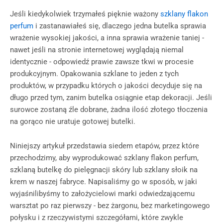
Jeśli kiedykolwiek trzymałeś pięknie ważony
szklany flakon
perfum
i zastanawiałeś się, dlaczego jedna butelka sprawia
wrażenie wysokiej jakości, a inna sprawia wrażenie taniej -
nawet jeśli na stronie internetowej wyglądają niemal
identycznie - odpowiedź prawie zawsze tkwi w procesie
produkcyjnym. Opakowania szklane to jeden z tych
produktów, w przypadku których o jakości decyduje się na
długo przed tym, zanim butelka osiągnie etap dekoracji. Jeśli
surowce zostaną źle dobrane, żadna ilość złotego tłoczenia
na gorąco nie uratuje gotowej butelki.
Niniejszy artykuł przedstawia siedem etapów, przez które
przechodzimy, aby wyprodukować szklany flakon perfum,
szklaną butelkę do pielęgnacji skóry lub szklany słoik na
krem w naszej fabryce. Napisaliśmy go w sposób, w jaki
wyjaśnilibyśmy to założycielowi marki odwiedzającemu
warsztat po raz pierwszy - bez żargonu, bez marketingowego
połysku i z rzeczywistymi szczegółami, które zwykle