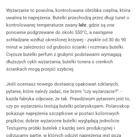
Wyżarzanie to powolna, kontrolowana obróbka cieplna, która
uwalnia te naprężenia. Butelki przechodzą przez długi tunel o
kontrolowanej temperaturze zwany
lehr
, gdzie są one
ponownie podgrzewane do około 550°C, a następnie
schładzane wzdłuż określonej krzywej - zwykle od 30 do 90
minut w zależności od grubości ścianki i rozmiaru butelki.
Cięższe butelki perfum z grubymi podstawami wymagają
dłuższych cykli wyżarzania; butelki tonera o cienkich
ściankach mogą przejść szybciej.
Jeśli oceniasz nowego dostawcę opakowań szklanych,
pytanie, które należy zadać, nie brzmi “czy wyżarzacie?”. -
każda fabryka odpowie, że tak. Prawdziwym pytaniem jest to,
czy po wyżarzaniu testują butelki polaryskopem. Polaroskop
pokazuje naprężenia szczątkowe w postaci kolorowych
prążków; dobrze wyżarzone butelki wyglądają jednolicie.
Testujemy próbki butelek z każdej serii produkcyjnej i
odrzucamy partie, w których odczyt naprężenia jest poza