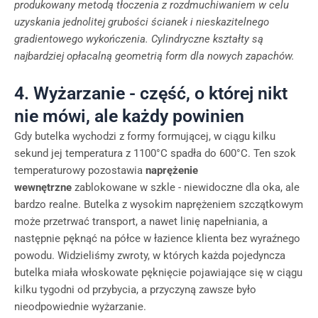
produkowany metodą tłoczenia z rozdmuchiwaniem w celu
uzyskania jednolitej grubości ścianek i nieskazitelnego
gradientowego wykończenia. Cylindryczne kształty są
najbardziej opłacalną geometrią form dla nowych zapachów.
4. Wyżarzanie - część, o której nikt
nie mówi, ale każdy powinien
Gdy butelka wychodzi z formy formującej, w ciągu kilku
sekund jej temperatura z 1100°C spadła do 600°C. Ten szok
temperaturowy pozostawia
naprężenie
wewnętrzne
zablokowane w szkle - niewidoczne dla oka, ale
bardzo realne. Butelka z wysokim naprężeniem szczątkowym
może przetrwać transport, a nawet linię napełniania, a
następnie pęknąć na półce w łazience klienta bez wyraźnego
powodu. Widzieliśmy zwroty, w których każda pojedyncza
butelka miała włoskowate pęknięcie pojawiające się w ciągu
kilku tygodni od przybycia, a przyczyną zawsze było
nieodpowiednie wyżarzanie.