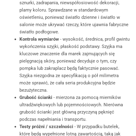
sznurki, zadrapania, niewspółosiowość dekoracji,
plamy koloru. Sprawdzane w standardowym
oświetleniu, ponieważ światło dzienne i światło w
salonie może ukrywać rzeczy, które ujawnia fabryczne
światło podłogowe.
Kontrola wymiarów
- wysokość, średnica, profil gwintu
wykończenia szyjki, płaskość podstawy. Szyjka ma
kluczowe znaczenie dla marek zajmujących się
pielęgnacją skóry, ponieważ decyduje o tym, czy
pompka lub zakraplacz będą faktycznie pasować.
Szyjka niezgodna ze specyfikacją o pół milimetra
może sprawić, że cała seria produkcyjna będzie
bezużyteczna.
Grubość ścianki
- mierzona za pomocą mierników
ultradźwiękowych lub pojemnościowych. Nierówna
grubość ścianki jest główną przyczyną pęknięć
podczas napełniania i transportu.
Testy próżni / szczelności
- W przypadku butelek,
które będą wypełnione lotną zawartością, taką jak