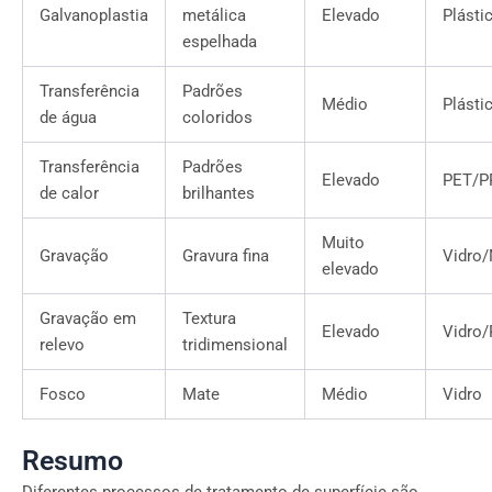
Galvanoplastia
metálica
Elevado
Plásti
espelhada
Transferência
Padrões
Médio
Plásti
de água
coloridos
Transferência
Padrões
Elevado
PET/P
de calor
brilhantes
Muito
Gravação
Gravura fina
Vidro/
elevado
Gravação em
Textura
Elevado
Vidro/
relevo
tridimensional
Fosco
Mate
Médio
Vidro
Resumo