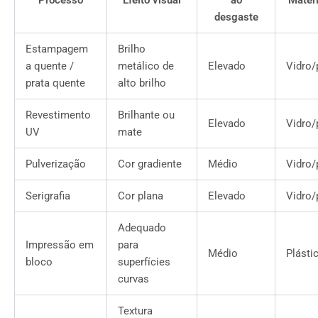
Processo
Efeito visual
ao
Materi
desgaste
Estampagem
Brilho
a quente /
metálico de
Elevado
Vidro/
prata quente
alto brilho
Revestimento
Brilhante ou
Elevado
Vidro/
UV
mate
Pulverização
Cor gradiente
Médio
Vidro/
Serigrafia
Cor plana
Elevado
Vidro/
Adequado
Impressão em
para
Médio
Plásti
bloco
superfícies
curvas
Textura