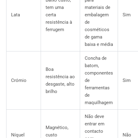
Baixo custo,
para
tem uma
materiais de
Lata
certa
embalagem
Sim
resistência à
de
ferrugem
cosméticos
de gama
baixa e média
Concha de
batom,
Boa
componentes
resistência ao
Crómio
de
Sim
desgaste, alto
ferramentas
brilho
de
maquilhagem
Não deve
entrar em
Magnético,
contacto
Níquel
custo
Não