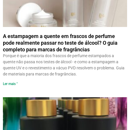
A estampagem a quente em frascos de perfume
pode realmente passar no teste de álcool? O guia
completo para marcas de fragrâncias
Porque é que a maioria dos frascos de perfume estampados a
quente não passa nos testes de álcool - e como a estampagem a
quente UV e o revestimento a vácuo PVD resolvem o problema. Guia
de materiais para marcas de fragrâncias.
Ler mais "