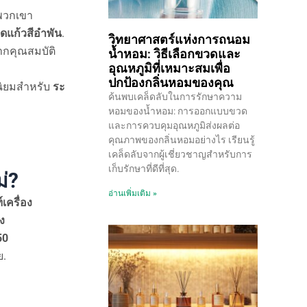
งพวกเขา
ดแก้วสีอำพัน
.
วิทยาศาสตร์แห่งการถนอม
จากคุณสมบัติ
น้ำหอม: วิธีเลือกขวดและ
อุณหภูมิที่เหมาะสมเพื่อ
ปกป้องกลิ่นหอมของคุณ
มนิยมสำหรับ
ระ
ค้นพบเคล็ดลับในการรักษาความ
หอมของน้ำหอม: การออกแบบขวด
และการควบคุมอุณหภูมิส่งผลต่อ
คุณภาพของกลิ่นหอมอย่างไร เรียนรู้
เคล็ดลับจากผู้เชี่ยวชาญสำหรับการ
เก็บรักษาที่ดีที่สุด.
่?
อ่านเพิ่มเติม »
เครื่อง
อง
50
ย.