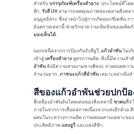
สำหรับ
บรรจุภัณฑ์เครื่องสำอาง
. ประโยชน์ที่โด
ฟ้า.
รังสี UV
สามารถลดคุณภาพของหลายสิ่งหลา
อนุมูลอิสระ ซึ่งอาจนำไปสู่การเกิดออกซิเดชัน การ
อันตรายเหล่านี้ ช่วยรักษาความเข้มข้นของผลิตภ
มองเห็นได้
.
นอกเหนือจากการป้องกันรังสียูวี,
แก้วอำพัน
ไม่เก
เข้าสู่
เครื่องสำอาง
สูตรการผลิต. สิ่งนี้มีความสำ
อำพัน
ยังมีความสวยงามทางศิลปะ ถ่ายทอดความร
จำนวนมาก.
ภาชนะแก้วสีอำพัน
เหมาะอย่างยิ่งส
สีของแก้วอำพันช่วยปกป้อ
สีเหลืองอำพันอันโดดเด่นของสิ่งเหล่านี้
ขวดแก้ว
ไ
ภายในจากการเสื่อมสภาพเนื่องจากแสงอีกด้วย สีเ
ผสมในระหว่างการผลิต การผสมผสานเฉพาะขององ
ประสิทธิภาพ
แสงยูวี
และแสงสีฟ้า.