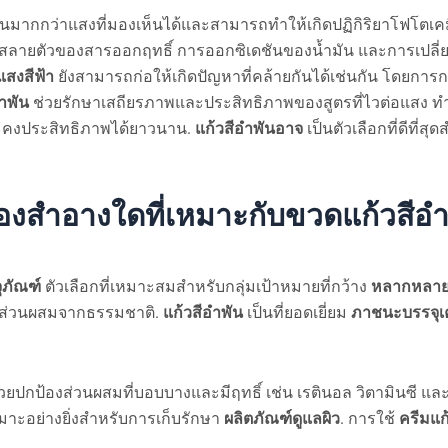
งานมากกว่าแสงที่มองเห็นได้และสามารถทำให้เกิดปฏิกิริยาโฟโตเค
รสลายตัวของสารออกฤทธิ์ การออกซิเดชันของน้ำมัน และการเปลี
แสงสีฟ้า
ยังสามารถก่อให้เกิดปัญหาที่คล้ายกันได้เช่นกัน โดยการ
ำพัน
ช่วยรักษาเสถียรภาพและประสิทธิภาพของสูตรที่ไวต่อแสง ทำใ
ะคงประสิทธิภาพได้ยาวนาน.
แก้วสีอำพันอาจ
เป็นตัวเลือกที่ดีที่ส
่องสำอางใดที่เหมาะกับขวดแก้วสีอ
ุภัณฑ์
ตัวเลือกที่เหมาะสมสำหรับกลุ่มเป้าหมายที่กว้าง
หลากหลาย
อมีส่วนผสมจากธรรมชาติ.
แก้วสีอำพัน
เป็นที่ยอดเยี่ยม
ภาชนะบรรจุเค
วยปกป้องส่วนผสมที่บอบบางและมีฤทธิ์ เช่น เรตินอล วิตามินซี แล
มาะอย่างยิ่งสำหรับการเก็บรักษา
ผลิตภัณฑ์ดูแลผิว
. การใช้
ครีมแก