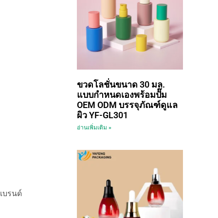
ขวดโลชั่นขนาด 30 มล.
แบบกำหนดเองพร้อมปั๊ม
OEM ODM บรรจุภัณฑ์ดูแล
ผิว YF-GL301
อ่านเพิ่มเติม »
แบรนด์