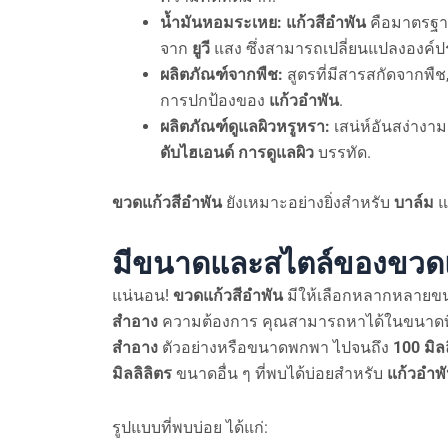
น้ำมันหอมระเหย:
แก้วสีอำพัน
คือมาตรฐา
จาก
ยูวี
แสง ซึ่งสามารถเปลี่ยนแปลงองค์
ผลิตภัณฑ์จากพืช:
สูตรที่มีสารสกัดจากพืช
การปกป้องของ
แก้วอำพัน
.
ผลิตภัณฑ์ดูแลผิวหรูหรา:
เสน่ห์อันสง่าง
ดับไฮเอนด์
การดูแลผิว
บรรทัด.
ขวดแก้วสีอำพัน
ยังเหมาะอย่างยิ่งสำหรับ
บาล์ม
แ
มีขนาดและสไตล์ของขวดแ
แน่นอน!
ขวดแก้วสีอำพัน
มีให้เลือกหลากหลายข
สำอาง
ความต้องการ คุณสามารถหาได้ในขนาดที่
สำอาง
ตัวอย่างหรือขนาดพกพา ไปจนถึง
100 มิล
มิลลิลิตร
ขนาดอื่น ๆ ที่พบได้บ่อยสำหรับ
แก้วอำพ
รูปแบบที่พบบ่อย ได้แก่: