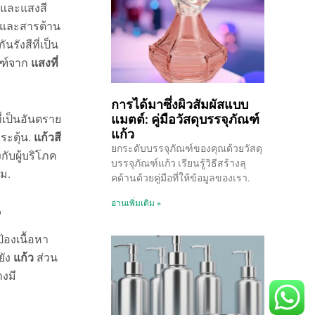
และแสงสี
 และสารต้าน
รังสีที่เป็น
ณฑ์จาก
แสงที่
การได้มาซึ่งผิวสัมผัสแบบ
แมตต์: คู่มือวัสดุบรรจุภัณฑ์
่เป็นอันตราย
แก้ว
ระตุ้น.
แก้วสี
ยกระดับบรรจุภัณฑ์ของคุณด้วยวัสดุ
ับผู้บริโภค
บรรจุภัณฑ์แก้ว เรียนรู้วิธีสร้างลุ
ยม.
คด้านด้วยคู่มือที่ให้ข้อมูลของเรา.
อ่านเพิ่มเติม »
?
้องเนื้อหา
ยัง
แก้ว
ส่วน
างมี