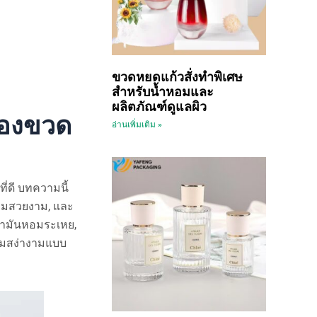
ขวดหยดแก้วสั่งทำพิเศษ
สำหรับน้ำหอมและ
ผลิตภัณฑ์ดูแลผิว
ของขวด
อ่านเพิ่มเติม »
ี่ดี บทความนี้
ามสวยงาม, และ
้ำมันหอมระเหย,
วามสง่างามแบบ