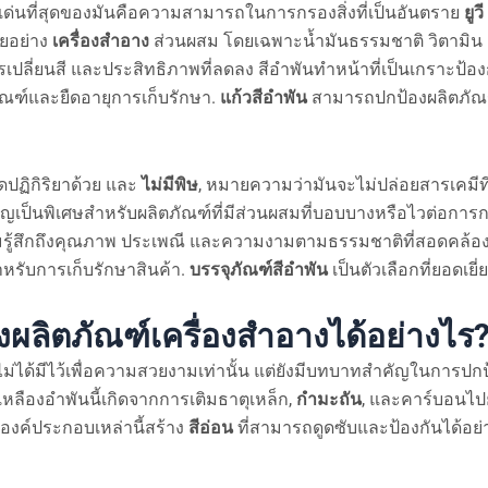
ดเด่นที่สุดของมันคือความสามารถในการกรองสิ่งที่เป็นอันตราย
ยูวี
ยอย่าง
เครื่องสำอาง
ส่วนผสม โดยเฉพาะน้ำมันธรรมชาติ วิตามิน
เปลี่ยนสี และประสิทธิภาพที่ลดลง สีอำพันทำหน้าที่เป็นเกราะป้องกัน
ัณฑ์และยืดอายุการเก็บรักษา.
แก้วสีอำพัน
สามารถปกป้องผลิตภั
ิดปฏิกิริยาด้วย และ
ไม่มีพิษ
, หมายความว่ามันจะไม่ปล่อยสารเคมีที
คัญเป็นพิเศษสำหรับผลิตภัณฑ์ที่มีส่วนผสมที่บอบบางหรือไวต่อการก
ู้สึกถึงคุณภาพ ประเพณี และความงามตามธรรมชาติที่สอดคล้องก
ำหรับการเก็บรักษาสินค้า.
บรรจุภัณฑ์สีอำพัน
เป็นตัวเลือกที่ยอดเยี่
งผลิตภัณฑ์เครื่องสำอางได้อย่างไร
ม่ได้มีไว้เพื่อความสวยงามเท่านั้น แต่ยังมีบทบาทสำคัญในการปกป
หลืองอำพันนี้เกิดจากการเติมธาตุเหล็ก,
กำมะถัน
, และคาร์บอนไป
ค์ประกอบเหล่านี้สร้าง
สีอ่อน
ที่สามารถดูดซับและป้องกันได้อย่