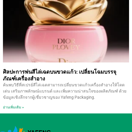
ศิลปะการพ่นสีไล่เฉดบนขวดแก้ว: เปลี่ยนโฉมบรรจุ
ภัณฑ์เครื่องสำอาง
ค้นพบวิธีที่สเปรย์สีไล่เฉดสามารถเปลี่ยนขวดแก้วเครื่องสำอางให้โดด
เด่น เสริมภาพลักษณ์แบรนด์ และเพิ่มความน่าสนใจของผลิตภัณฑ์ ด้วย
ข้อมูลเชิงลึกจากผู้เชี่ยวชาญของ Yafeng Packaging.
อ่านเพิ่มเติม »