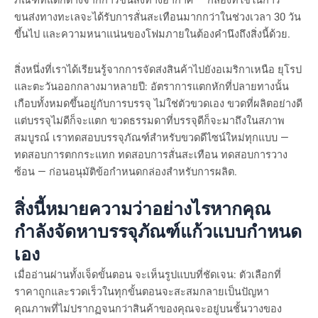
ภัณฑ์ที่แตกต่างจากการขนส่งทางอากาศ — กล่องที่ใช้ในการ
ขนส่งทางทะเลจะได้รับการสั่นสะเทือนมากกว่าในช่วงเวลา 30 วัน
ขึ้นไป และความหนาแน่นของโฟมภายในต้องคำนึงถึงสิ่งนี้ด้วย.
สิ่งหนึ่งที่เราได้เรียนรู้จากการจัดส่งสินค้าไปยังอเมริกาเหนือ ยุโรป
และตะวันออกกลางมาหลายปี: อัตราการแตกหักที่ปลายทางนั้น
เกือบทั้งหมดขึ้นอยู่กับการบรรจุ ไม่ใช่ตัวขวดเอง ขวดที่ผลิตอย่างดี
แต่บรรจุไม่ดีก็จะแตก ขวดธรรมดาที่บรรจุดีก็จะมาถึงในสภาพ
สมบูรณ์ เราทดสอบบรรจุภัณฑ์สำหรับขวดดีไซน์ใหม่ทุกแบบ —
ทดสอบการตกกระแทก ทดสอบการสั่นสะเทือน ทดสอบการวาง
ซ้อน — ก่อนอนุมัติข้อกำหนดกล่องสำหรับการผลิต.
สิ่งนี้หมายความว่าอย่างไรหากคุณ
กำลังจัดหาบรรจุภัณฑ์แก้วแบบกำหนด
เอง
เมื่ออ่านผ่านทั้งเจ็ดขั้นตอน จะเห็นรูปแบบที่ชัดเจน: ตัวเลือกที่
ราคาถูกและรวดเร็วในทุกขั้นตอนจะสะสมกลายเป็นปัญหา
คุณภาพที่ไม่ปรากฏจนกว่าสินค้าของคุณจะอยู่บนชั้นวางของ