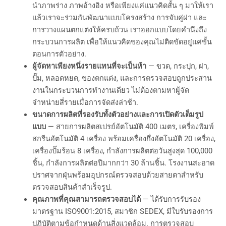
นำภาพร่าง ภาพอ้างอิง หรือเพียงแค่แนวคิดสั้น ๆ มาให้เรา
แล้วเราจะร่วมกันพัฒนาแบบโครงสร้าง การจับคู่ฝา และ
การวางแผนตกแต่งให้ครบถ้วน เราออกแบบโดยคำนึงถึง
กระบวนการผลิต เพื่อให้แนวคิดของคุณไม่ติดขัดอยู่แค่ขั้น
ตอนการตัวอย่าง.
ผู้จัดหาเพียงหนึ่งรายแทนที่จะเป็นห้า
— ขวด, กระปุก, ฝา,
ปั๊ม, หลอดหยด, ของตกแต่ง, และการตรวจสอบถูกประสาน
งานในกระบวนการทำงานเดียว ไม่ต้องตามหาผู้จัด
จำหน่ายสี่รายเมื่อการจัดส่งล่าช้า.
ขนาดการผลิตที่รองรับทั้งตัวอย่างและการเปิดตัวเต็มรูป
แบบ
— สายการผลิตสเปรย์อัตโนมัติ 400 เมตร, เครื่องพิมพ์
สกรีนอัตโนมัติ 4 เครื่อง พร้อมเครื่องกึ่งอัตโนมัติ 20 เครื่อง,
เครื่องปั๊มร้อน 8 เครื่อง, กำลังการผลิตต่อวันสูงสุด 100,000
ชิ้น, กำลังการผลิตต่อปีมากกว่า 30 ล้านชิ้น. โรงงานสะอาด
ปราศจากฝุ่นพร้อมอุปกรณ์ตรวจสอบด้วยสายตาสำหรับ
ตรวจสอบสินค้าสำเร็จรูป.
คุณภาพที่คุณสามารถตรวจสอบได้
— ได้รับการรับรอง
มาตรฐาน ISO9001:2015, สมาชิก SEDEX, มีใบรับรองการ
ปฏิบัติตามข้อกำหนดด้านสิ่งแวดล้อม. การตรวจสอบ