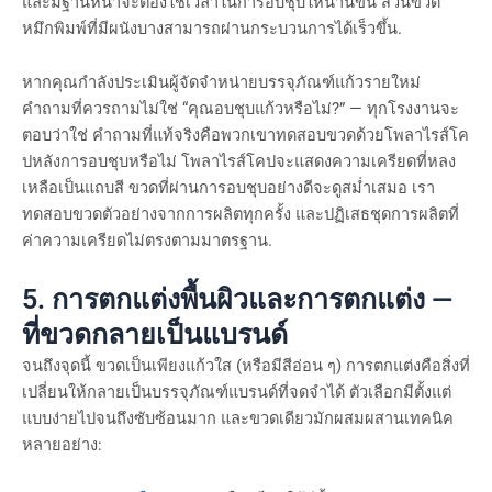
และมีฐานหนาจะต้องใช้เวลาในการอบชุบให้นานขึ้น ส่วนขวด
หมึกพิมพ์ที่มีผนังบางสามารถผ่านกระบวนการได้เร็วขึ้น.
หากคุณกำลังประเมินผู้จัดจำหน่ายบรรจุภัณฑ์แก้วรายใหม่
คำถามที่ควรถามไม่ใช่ “คุณอบชุบแก้วหรือไม่?” — ทุกโรงงานจะ
ตอบว่าใช่ คำถามที่แท้จริงคือพวกเขาทดสอบขวดด้วยโพลาไรส์โค
ปหลังการอบชุบหรือไม่ โพลาไรส์โคปจะแสดงความเครียดที่หลง
เหลือเป็นแถบสี ขวดที่ผ่านการอบชุบอย่างดีจะดูสม่ำเสมอ เรา
ทดสอบขวดตัวอย่างจากการผลิตทุกครั้ง และปฏิเสธชุดการผลิตที่
ค่าความเครียดไม่ตรงตามมาตรฐาน.
5. การตกแต่งพื้นผิวและการตกแต่ง —
ที่ขวดกลายเป็นแบรนด์
จนถึงจุดนี้ ขวดเป็นเพียงแก้วใส (หรือมีสีอ่อน ๆ) การตกแต่งคือสิ่งที่
เปลี่ยนให้กลายเป็นบรรจุภัณฑ์แบรนด์ที่จดจำได้ ตัวเลือกมีตั้งแต่
แบบง่ายไปจนถึงซับซ้อนมาก และขวดเดียวมักผสมผสานเทคนิค
หลายอย่าง: