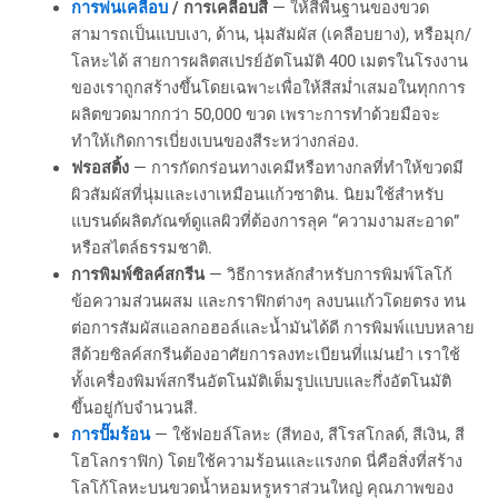
การพ่นเคลือบ
/ การเคลือบสี
— ให้สีพื้นฐานของขวด
สามารถเป็นแบบเงา, ด้าน, นุ่มสัมผัส (เคลือบยาง), หรือมุก/
โลหะได้ สายการผลิตสเปรย์อัตโนมัติ 400 เมตรในโรงงาน
ของเราถูกสร้างขึ้นโดยเฉพาะเพื่อให้สีสม่ำเสมอในทุกการ
ผลิตขวดมากกว่า 50,000 ขวด เพราะการทำด้วยมือจะ
ทำให้เกิดการเบี่ยงเบนของสีระหว่างกล่อง.
ฟรอสติ้ง
— การกัดกร่อนทางเคมีหรือทางกลที่ทำให้ขวดมี
ผิวสัมผัสที่นุ่มและเงาเหมือนแก้วซาติน. นิยมใช้สำหรับ
แบรนด์ผลิตภัณฑ์ดูแลผิวที่ต้องการลุค “ความงามสะอาด”
หรือสไตล์ธรรมชาติ.
การพิมพ์ซิลค์สกรีน
— วิธีการหลักสำหรับการพิมพ์โลโก้
ข้อความส่วนผสม และกราฟิกต่างๆ ลงบนแก้วโดยตรง ทน
ต่อการสัมผัสแอลกอฮอล์และน้ำมันได้ดี การพิมพ์แบบหลาย
สีด้วยซิลค์สกรีนต้องอาศัยการลงทะเบียนที่แม่นยำ เราใช้
ทั้งเครื่องพิมพ์สกรีนอัตโนมัติเต็มรูปแบบและกึ่งอัตโนมัติ
ขึ้นอยู่กับจำนวนสี.
การปั๊มร้อน
— ใช้ฟอยล์โลหะ (สีทอง, สีโรสโกลด์, สีเงิน, สี
โฮโลกราฟิก) โดยใช้ความร้อนและแรงกด นี่คือสิ่งที่สร้าง
โลโก้โลหะบนขวดน้ำหอมหรูหราส่วนใหญ่ คุณภาพของ