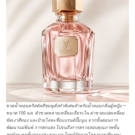
ขวดน้ำหอมคริสตัลสีชมพูสั่งทำพิเศษสำหรับน้ำหอมกลิ่นผู้หญิง —
ขนาด 100 มล. ตัวขวดหลายเหลี่ยมเจียระไน ฝาขวดแปดเหลี่ยม
ขัดเงาสีทอง และป้ายโลหะชื่อแบรนด์ปั๊มนูน จากขั้นตอนการ
พัฒนาแม่พิมพ์ การตกแต่ง ไปจนถึงการตรวจสอบคุณภาพขั้น
สุดท้าย ทุกขั้นตอนประสานงานโดยผู้จัดการโครงการเพียงคน