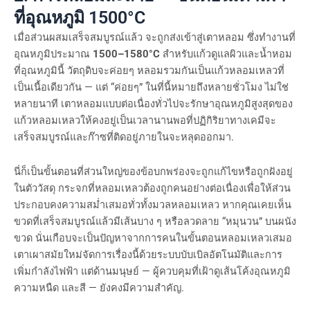
ที่อุณหภูมิ 1500°C
เมื่อส่วนผสมเสร็จสมบูรณ์แล้ว จะถูกส่งเข้าสู่เตาหลอม ซึ่งทำงานที่
อุณหภูมิประมาณ
1500–1580°C
สำหรับแก้วดูแลผิวและน้ำหอม
ที่อุณหภูมินี้ วัตถุดิบจะค่อยๆ หลอมรวมกันเป็นแก้วหลอมเหลวที่
เป็นเนื้อเดียวกัน — แต่ “ค่อยๆ” ในที่นี้หมายถึงหลายชั่วโมง ไม่ใช่
หลายนาที เตาหลอมแบบต่อเนื่องทั่วไปจะรักษาอุณหภูมิสูงสุดของ
แก้วหลอมเหลวให้คงอยู่เป็นเวลานานพอที่ปฏิกิริยาทางเคมีจะ
เสร็จสมบูรณ์และก๊าซที่ติดอยู่ภายในจะหลุดออกมา.
นี่ก็เป็นขั้นตอนที่ส่วนใหญ่ของข้อบกพร่องจะถูกแก้ไขหรือถูกฝังอยู่
ในตัววัสดุ กระจกที่หลอมเหลวต้องถูกคนอย่างต่อเนื่องเพื่อให้ส่วน
ประกอบคงความสม่ำเสมอทั่วทั้งมวลหลอมเหลว หากคุณเคยเห็น
ขวดที่เสร็จสมบูรณ์แล้วมีเส้นบาง ๆ หรือลวดลาย “หมุนวน” บนผนัง
ขวด นั่นเกือบจะเป็นปัญหาจากการคนในขั้นตอนหลอมเหลวเสมอ
เตาเผาสมัยใหม่จัดการเรื่องนี้ด้วยระบบบับเบิลอัตโนมัติและการ
เพิ่มกำลังไฟฟ้า แต่ด้านมนุษย์ — ผู้ควบคุมที่เฝ้าดูเส้นโค้งอุณหภูมิ
ความหนืด และสี — ยังคงมีความสำคัญ.