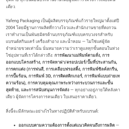
เดียว.
Yafeng Packaging เป็นผู้ผลิตบรรจุภัณฑ์แก้วรายใหญ่มาตั้งแต่ปี
2004 โดยมีฐานการผลิตที่กวางโจวและสำนักงานขายที่ตงกวน
เราทำงานเป็นพันธมิตรด้านบรรจุภัณฑ์แบบครบวงจรสำหรับ
แบรนด์สกินแคร์ เครื่องสำอาง และน้ำหอม — ไม่ใช่แค่ผู้จัด
จำหน่ายขวดเท่านั้น นั่นหมายความว่าเราดูแลทุกขั้นตอนในห่วง
โซ่อุปทานที่เราได้กล่าวถึง:
การพัฒนาแม่พิมพ์ตามสั่ง, การ
ออกแบบโครงสร้าง, การจัดหาฝา/ดรอปเปอร์/ปั๊มที่ประสานกัน,
การตกแต่ง (การพ่นสี, การเคลือบฟรอสติ้ง, การพิมพ์ซิลค์สกรีน,
การปั๊มร้อน, การพิมพ์ 3D, การติดสติกเกอร์, การพิมพ์แบบถ่ายเท
ความร้อน), การควบคุมคุณภาพระหว่างกระบวนการและขั้น
สุดท้าย, และการสนับสนุนการจัดส่ง
— ทุกอย่างอยู่ภายใต้หลังคา
เดียว ผู้จัดการโครงการคนเดียว ใบเสนอราคาเดียว.
สิ่งนี้จะมีลักษณะอย่างไรในทางปฏิบัติสำหรับแบรนด์:
ออกแบบตามความต้องการตั้งแต่แนวคิดจนถึงการผลิต
—