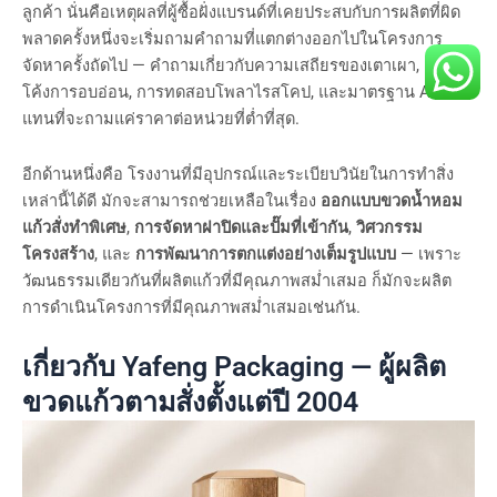
ลูกค้า นั่นคือเหตุผลที่ผู้ซื้อฝั่งแบรนด์ที่เคยประสบกับการผลิตที่ผิด
พลาดครั้งหนึ่งจะเริ่มถามคำถามที่แตกต่างออกไปในโครงการ
จัดหาครั้งถัดไป — คำถามเกี่ยวกับความเสถียรของเตาเผา, เส้น
โค้งการอบอ่อน, การทดสอบโพลาไรสโคป, และมาตรฐาน AQL
แทนที่จะถามแค่ราคาต่อหน่วยที่ต่ำที่สุด.
อีกด้านหนึ่งคือ โรงงานที่มีอุปกรณ์และระเบียบวินัยในการทำสิ่ง
เหล่านี้ได้ดี มักจะสามารถช่วยเหลือในเรื่อง
ออกแบบขวดน้ำหอม
แก้วสั่งทำพิเศษ
,
การจัดหาฝาปิดและปั๊มที่เข้ากัน
,
วิศวกรรม
โครงสร้าง
, และ
การพัฒนาการตกแต่งอย่างเต็มรูปแบบ
— เพราะ
วัฒนธรรมเดียวกันที่ผลิตแก้วที่มีคุณภาพสม่ำเสมอ ก็มักจะผลิต
การดำเนินโครงการที่มีคุณภาพสม่ำเสมอเช่นกัน.
เกี่ยวกับ Yafeng Packaging — ผู้ผลิต
ขวดแก้วตามสั่งตั้งแต่ปี 2004