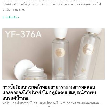
เซลเซียส การขึ้นรูป การอบอ่อน การตกแต่ง การตรวจสอบคุณภาพ ไป
จนถึงการบรรจุ.
อ่านเพิ่มเติม »
การปั๊มร้อนบนขวดน้ำหอมสามารถผ่านการทดสอบ
แอลกอฮอล์ได้จริงหรือไม่? คู่มือฉบับสมบูรณ์สำหรับ
แบรนด์น้ำหอม
ทำไมขวดน้ำหอมที่ปั๊มร้อนส่วนใหญ่จึงไม่ผ่านการทดสอบแอลกอฮอล์ —