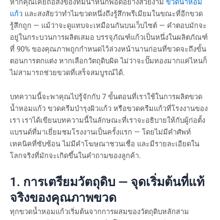
หากคุณเคยถือสิ่งของที่มีน้ำหนักพอดีอย่างสวยงาม
ขวดน้ำหอม
แก้ว
และสงสัยว่าทำไมขวดหนึ่งถึงรู้สึกพรีเมียมในขณะที่อีกขวด
รู้สึกถูก — แม้ว่าจะดูแทบจะเหมือนกันบนเว็บไซต์ — คำตอบมักจะ
อยู่ในกระบวนการผลิตเสมอ บรรจุภัณฑ์แก้วเป็นหนึ่งในผลิตภัณฑ์
ที่ 90% ของคุณภาพถูกกำหนดไว้ล่วงหน้านานก่อนที่ขวดจะถึงขั้น
ตอนการตกแต่ง หากเลือกวัตถุดิบผิด ไม่ว่าจะปั๊มทองมากแค่ไหนก็
ไม่สามารถช่วยขวดที่เสร็จสมบูรณ์ได้.
บทความนี้จะพาคุณไปรู้จักกับ 7 ขั้นตอนที่เราใช้ในการผลิตขวด
น้ำหอมแก้ว ขวดครีมบำรุงผิวแก้ว หรือขวดครีมแก้วที่โรงงานของ
เรา เราได้เขียนบทความนี้ในลักษณะที่เราจะอธิบายให้กับผู้ก่อตั้ง
แบรนด์ที่มาเยี่ยมชมโรงงานเป็นครั้งแรก — โดยไม่มีคำศัพท์
เทคนิคที่ซับซ้อน ไม่มีคำโฆษณาชวนเชื่อ และมีรายละเอียดใน
โลกจริงที่มักจะเกิดขึ้นในคำถามของลูกค้า.
1. การเตรียมวัตถุดิบ — จุดเริ่มต้นที่แท้
จริงของคุณภาพขวด
ทุกขวดน้ำหอมแก้วเริ่มต้นจากการผสมของวัตถุดิบหลักสาม