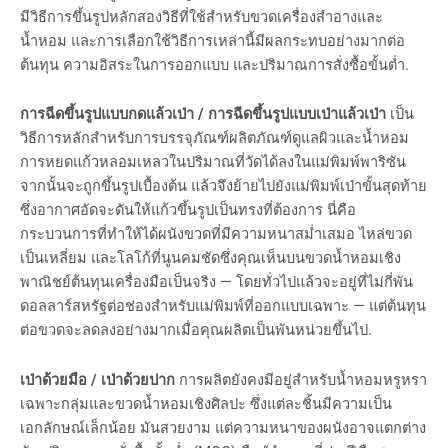
มีวิธีการขึ้นรูปหลักสองวิธีที่ใช้สำหรับขวดเครื่องสำอางและ
น้ำหอม และการเลือกใช้วิธีการเหล่านี้มีผลกระทบอย่างมากต่อ
ต้นทุน ความอิสระในการออกแบบ และปริมาณการสั่งซื้อขั้นต่ำ.
การฉีดขึ้นรูปแบบกดแล้วเป่า / การฉีดขึ้นรูปแบบเป่าแล้วเป่า
เป็น
วิธีการหลักสำหรับการบรรจุภัณฑ์ผลิตภัณฑ์ดูแลผิวและน้ำหอม
การหยดแก้วหลอมเหลวในปริมาณที่วัดได้ลงในแม่พิมพ์พาริซัน
จากนั้นจะถูกขึ้นรูปเบื้องต้น แล้วจึงย้ายไปยังแม่พิมพ์เป่าขั้นสุดท้าย
ซึ่งอากาศอัดจะดันให้แก้วขึ้นรูปเป็นทรงที่ต้องการ นี่คือ
กระบวนการที่ทำให้ได้ผนังขวดที่มีความหนาสม่ำเสมอ ไหล่ขวด
เป็นเหลี่ยม และโลโก้ที่นูนคมชัดซึ่งคุณเห็นบนขวดน้ำหอมเชิง
พาณิชย์ต้นทุนเครื่องมือเป็นจริง — โดยทั่วไปแล้วจะอยู่ที่ไม่กี่พัน
ดอลลาร์สหรัฐต่อช่องสำหรับแม่พิมพ์ที่ออกแบบเฉพาะ — แต่ต้นทุน
ต่อขวดจะลดลงอย่างมากเมื่อคุณผลิตเป็นพันหน่วยขึ้นไป.
เป่าด้วยมือ / เป่าด้วยปาก
การผลิตยังคงมีอยู่สำหรับน้ำหอมหรูหรา
เฉพาะกลุ่มและขวดน้ำหอมเชิงศิลปะ ซึ่งแต่ละชิ้นมีความเป็น
เอกลักษณ์เล็กน้อย มันสวยงาม แต่ความหนาของผนังอาจแตกต่าง