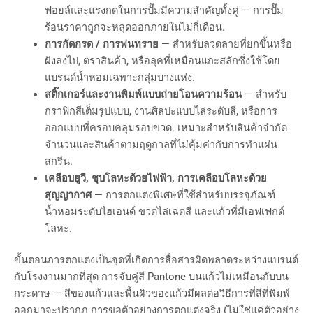
ฟอยล์และแรงกดในการปั๊มมีความสำคัญทั้งคู่ — การปั๊ม
ร้อนราคาถูกจะหลุดออกภายในไม่กี่เดือน.
การกัดกรด / การพ่นทราย
— สำหรับลวดลายที่ยกขึ้นหรือ
ฝังลงไป, ตราสินค้า, หรือลุคที่เหมือนแกะสลักซึ่งใช้โดย
แบรนด์น้ำหอมเฉพาะกลุ่มบางแห่ง.
สติ๊กเกอร์และงานพิมพ์แบบถ่ายโอนความร้อน
— สำหรับ
กราฟิกสีเต็มรูปแบบ, งานศิลปะแบบไล่ระดับสี, หรือการ
ออกแบบที่ครอบคลุมรอบขวด. เหมาะสำหรับสินค้าจำกัด
จำนวนและสินค้าตามฤดูกาลที่ไม่คุ้มค่ากับการทำแผ่น
สกรีน.
เคลือบยูวี, ชุบโลหะด้วยไฟฟ้า, การเคลือบโลหะด้วย
สุญญากาศ
— การตกแต่งพิเศษที่ใช้สำหรับบรรจุภัณฑ์
น้ำหอมระดับไฮเอนด์ ขวดไล่เฉดสี และแก้วที่มีเอฟเฟกต์
โลหะ.
ขั้นตอนการตกแต่งเป็นจุดที่เกิดการสื่อสารผิดพลาดระหว่างแบรนด์
กับโรงงานมากที่สุด การจับคู่สี Pantone บนแก้วไม่เหมือนกับบน
กระดาษ — สีของแก้วและพื้นผิวของแก้วมีผลต่อวิธีการที่สีที่พิมพ์
ออกมาจะปรากฏ การขอตัวอย่างการตกแต่งจริง (ไม่ใช่แค่ตัวอย่าง