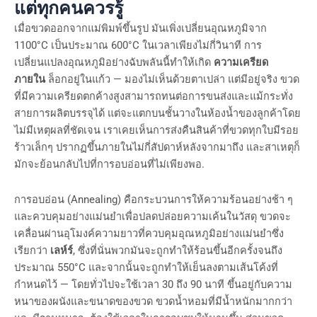
แต่ทุกคนควรรู้
เมื่อขวดออกจากแม่พิมพ์ขึ้นรูป มันเพิ่งเปลี่ยนอุณหภูมิจาก
1100°C เป็นประมาณ 600°C ในเวลาเพียงไม่กี่วินาที การ
เปลี่ยนแปลงอุณหภูมิอย่างฉับพลันนี้ทำให้เกิด
ความเครียด
ภายใน
ล็อกอยู่ในแก้ว — มองไม่เห็นด้วยตาเปล่า แต่มีอยู่จริง ขวด
ที่มีความเครียดตกค้างสูงสามารถทนต่อการขนส่งและแม้กระทั่ง
สายการผลิตบรรจุได้ แต่จะแตกบนชั้นวางในห้องน้ำของลูกค้าโดย
ไม่มีเหตุผลที่ชัดเจน เราเคยเห็นการส่งคืนสินค้าที่ขวดทุกใบมีรอย
ร้าวเล็กๆ ปรากฏขึ้นภายในไม่กี่สัปดาห์หลังจากมาถึง และสาเหตุก็
มักจะย้อนกลับไปที่การอบอ่อนที่ไม่เพียงพอ.
การอบอ่อน (Annealing) คือกระบวนการให้ความร้อนอย่างช้า ๆ
และควบคุมอย่างแม่นยำเพื่อปลดปล่อยความเค้นในวัสดุ ขวดจะ
เคลื่อนผ่านอุโมงค์ความยาวที่ควบคุมอุณหภูมิอย่างแม่นยำซึ่ง
เรียกว่า
เลห์ร์
, ซึ่งที่นั่นพวกมันจะถูกทำให้ร้อนขึ้นอีกครั้งจนถึง
ประมาณ 550°C และจากนั้นจะถูกทำให้เย็นลงตามเส้นโค้งที่
กำหนดไว้ — โดยทั่วไปจะใช้เวลา 30 ถึง 90 นาที ขึ้นอยู่กับความ
หนาของผนังและขนาดของขวด ขวดน้ำหอมที่มีน้ำหนักมากกว่า