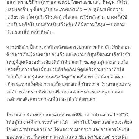
ชนิด:
ทรายซิลิกา
(ทรายควอตซ์),
โซดาแอช
, และ
หินปูน
. มีส่วน
ผสมรองอื่น ๆ ขึ้นอยู่กับประเภทของแก้ว — อะลูมินาเพื่อความ
เสถียร, คัลเล็ต (แก้วรีไซเคิล) เพื่อลดการใช้พลังงาน, บางครั้งใช้
แบเรียมหรือโบรอนสำหรับแก้วฟลินท์ที่มีความใสสูง — แต่สาม
ส่วนผสมนี้ทำหน้าที่หลัก.
ทรายซิลิก้าเป็นกระดูกสันหลังของกระบวนการผลิต มันให้ซิลิกอน
ซึ่งกลายเป็นโครงข่ายของแก้ว และความบริสุทธิ์ของมันคือปัจจัย
ใหญ่ที่สุดเพียงอย่างเดียวที่ทำให้ขวดแก้วของคุณดูใสสะอาดเมื่อ
เสร็จสิ้นการผลิต เมื่อแบรนด์ผลิตภัณฑ์ดูแลผิวถามเราว่าทำไม
“แก้วใส” จากผู้จัดหาคนหนึ่งถึงดูเขียวหรือเทาเล็กน้อย คำตอบ
เกือบจะทุกครั้งคือการปนเปื้อนของเหล็กในทราย โรงงานคุณภาพ
จะคัดกรองทรายที่เข้ามาเพื่อตรวจสอบขนาดของอนุภาคและ
ระดับของสิ่งสกปรกก่อนที่มันจะเข้าใกล้เตาเผา.
โซดาแอชช่วยลดจุดหลอมเหลวของซิลิกาจากประมาณ 1700°C
ให้อยู่ในช่วงที่สามารถทำงานได้ — หากไม่มีโซดาแอช คุณจะต้อง
ใช้เตาเผาที่ร้อนกว่ามาก ใช้พลังงานมากกว่า และอายุการใช้งาน
ของเตาเผาจะสั้นลงมาก หินปูน (แคลเซียมคาร์บอเนต) ช่วยเพิ่ม