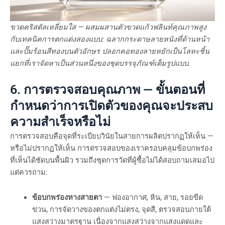
ขวดคริสตัลเหลี่ยมใส — ผสมผสานตัวขวดแก้วฟลินท์คุณภาพสูง
กับเทคนิคการตกแต่งสองแบบ: ฉลากกระดาษลายหนังที่ด้านหน้า
และปั๊มร้อนสีทองบนตัวอักษร ปลอกคอทองลายหยักเป็นโลหะชิ้น
แยกที่เราจัดหาเป็นส่วนหนึ่งของชุดบรรจุภัณฑ์เต็มรูปแบบ.
6. การตรวจสอบคุณภาพ — ขั้นตอนที่
กำหนดว่าการเปิดตัวของคุณจะประสบ
ความสำเร็จหรือไม่
การตรวจสอบคือจุดที่ระเบียบวินัยในสายการผลิตปรากฏให้เห็น —
หรือไม่ปรากฏให้เห็น การตรวจสอบของเราครอบคลุมข้อบกพร่อง
ที่เห็นได้ชัดบนพื้นผิว รวมถึงชุดการวัดที่ผู้ซื้อไม่ได้สอบถามเสมอไป
แต่ควรถาม:
ข้อบกพร่องทางสายตา
— ฟองอากาศ, หิน, สาย, รอยขีด
ข่วน, การจัดวางของตกแต่งไม่ตรง, จุดสี, ตรวจสอบภายใต้
แสงสว่างมาตรฐาน เนื่องจากแสงสว่างจากแสงแดดและ