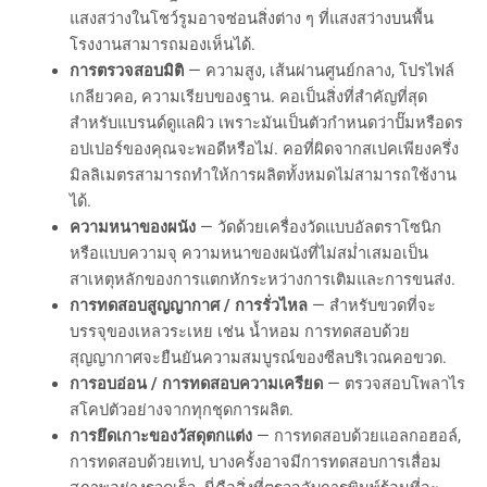
แสงสว่างในโชว์รูมอาจซ่อนสิ่งต่าง ๆ ที่แสงสว่างบนพื้น
โรงงานสามารถมองเห็นได้.
การตรวจสอบมิติ
— ความสูง, เส้นผ่านศูนย์กลาง, โปรไฟล์
เกลียวคอ, ความเรียบของฐาน. คอเป็นสิ่งที่สำคัญที่สุด
สำหรับแบรนด์ดูแลผิว เพราะมันเป็นตัวกำหนดว่าปั๊มหรือดร
อปเปอร์ของคุณจะพอดีหรือไม่. คอที่ผิดจากสเปคเพียงครึ่ง
มิลลิเมตรสามารถทำให้การผลิตทั้งหมดไม่สามารถใช้งาน
ได้.
ความหนาของผนัง
— วัดด้วยเครื่องวัดแบบอัลตราโซนิก
หรือแบบความจุ ความหนาของผนังที่ไม่สม่ำเสมอเป็น
สาเหตุหลักของการแตกหักระหว่างการเติมและการขนส่ง.
การทดสอบสูญญากาศ / การรั่วไหล
— สำหรับขวดที่จะ
บรรจุของเหลวระเหย เช่น น้ำหอม การทดสอบด้วย
สุญญากาศจะยืนยันความสมบูรณ์ของซีลบริเวณคอขวด.
การอบอ่อน / การทดสอบความเครียด
— ตรวจสอบโพลาไร
สโคปตัวอย่างจากทุกชุดการผลิต.
การยึดเกาะของวัสดุตกแต่ง
— การทดสอบด้วยแอลกอฮอล์,
การทดสอบด้วยเทป, บางครั้งอาจมีการทดสอบการเสื่อม