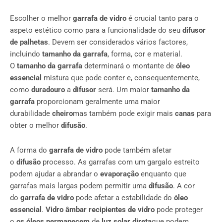
Escolher o melhor
garrafa de vidro
é crucial tanto para o
aspeto estético como para a funcionalidade do seu
difusor
de palhetas
. Devem ser considerados vários factores,
incluindo
tamanho da garrafa
, forma, cor e material.
O
tamanho da garrafa
determinará o montante de
óleo
essencial
mistura que pode conter e, consequentemente,
como
duradouro
a
difusor
será. Um maior
tamanho da
garrafa
proporcionam geralmente uma maior
durabilidade
cheiro
mas também pode exigir mais
canas
para
obter o melhor
difusão
.
A forma do
garrafa de vidro
pode também afetar
o
difusão
processo. As garrafas com um gargalo estreito
podem ajudar a abrandar o
evaporação
enquanto que
garrafas mais largas podem permitir uma
difusão
. A cor
do
garrafa de vidro
pode afetar a estabilidade do
óleo
essencial
.
Vidro âmbar
recipientes de vidro
pode proteger
o
os óleos permanecem
de
luz solar direta
que podem