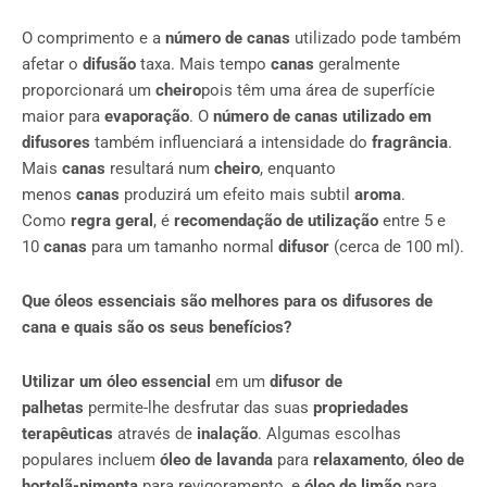
O comprimento e a
número de canas
utilizado pode também
afetar o
difusão
taxa. Mais tempo
canas
geralmente
proporcionará um
cheiro
pois têm uma área de superfície
maior para
evaporação
. O
número de canas
utilizado em
difusores
também influenciará a intensidade do
fragrância
.
Mais
canas
resultará num
cheiro
, enquanto
menos
canas
produzirá um efeito mais subtil
aroma
.
Como
regra geral
, é
recomendação de utilização
entre 5 e
10
canas
para um tamanho normal
difusor
(cerca de 100 ml).
Que óleos essenciais são melhores para os difusores de
cana e quais são os seus benefícios?
Utilizar um óleo essencial
em um
difusor de
palhetas
permite-lhe desfrutar das suas
propriedades
terapêuticas
através de
inalação
. Algumas escolhas
populares incluem
óleo de lavanda
para
relaxamento
,
óleo de
hortelã-pimenta
para revigoramento, e
óleo de limão
para