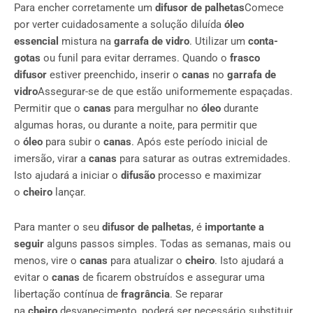
Para encher corretamente um
difusor de palhetas
Comece
por verter cuidadosamente a solução diluída
óleo
essencial
mistura na
garrafa de vidro
. Utilizar um
conta-
gotas
ou funil para evitar derrames. Quando o
frasco
difusor
estiver preenchido, inserir o
canas
no
garrafa de
vidro
Assegurar-se de que estão uniformemente espaçadas.
Permitir que o
canas
para mergulhar no
óleo
durante
algumas horas, ou durante a noite, para permitir que
o
óleo
para subir o
canas
. Após este período inicial de
imersão, virar a
canas
para saturar as outras extremidades.
Isto ajudará a iniciar o
difusão
processo e maximizar
o
cheiro
lançar.
Para manter o seu
difusor de palhetas
, é
importante a
seguir
alguns passos simples. Todas as semanas, mais ou
menos, vire o
canas
para atualizar o
cheiro
. Isto ajudará a
evitar o
canas
de ficarem obstruídos e assegurar uma
libertação contínua de
fragrância
. Se reparar
na
cheiro
desvanecimento, poderá ser necessário substituir