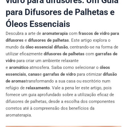
vidro para difusores: Um Guia
para Difusores de Palhetas e
Óleos Essenciais
Descubra a arte de
aromaterapia
com
frascos de vidro para
difusores
e
difusores de palhetas
. Este artigo explora o
mundo da
óleo essencial
difusão
, centrando-se na forma de
utilizar eficazmente
difusores de palhetas
com
garrafas de
vidro
para criar um ambiente relaxante
e
aromático
atmosfera. Saiba como selecionar o
óleos
essenciais
,
canas
e
garrafas de vidro
para otimizar
difusão
de aromas
transformando a sua casa ou escritório num
refúgio de
relaxamento
. Vale a pena ler este artigo, pois
fornece um guia aprofundado sobre a utilização eficaz de
difusores de palhetas, desde a escolha dos componentes
corretos até à compreensão dos benefícios da
aromaterapia.