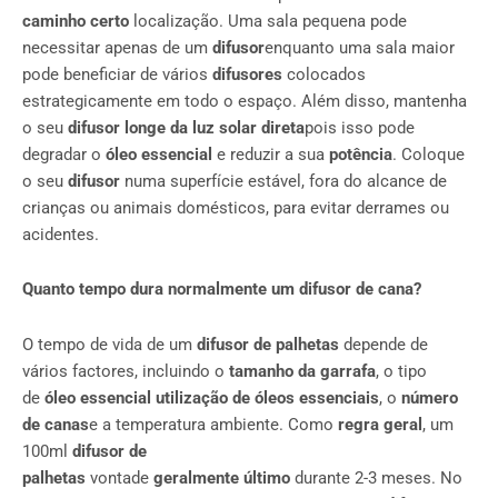
caminho certo
localização. Uma sala pequena pode
necessitar apenas de um
difusor
enquanto uma sala maior
pode beneficiar de vários
difusores
colocados
estrategicamente em todo o espaço. Além disso, mantenha
o seu
difusor longe da luz solar direta
pois isso pode
degradar o
óleo essencial
e reduzir a sua
potência
. Coloque
o seu
difusor
numa superfície estável, fora do alcance de
crianças ou animais domésticos, para evitar derrames ou
acidentes.
Quanto tempo dura normalmente um difusor de cana?
O tempo de vida de um
difusor de palhetas
depende de
vários factores, incluindo o
tamanho da garrafa
, o tipo
de
óleo essencial
utilização de óleos essenciais
, o
número
de canas
e a temperatura ambiente. Como
regra geral
, um
100ml
difusor de
palhetas
vontade
geralmente
último
durante 2-3 meses. No