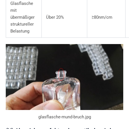
Glasflasche
mit
übermäßiger
Über 20%
≥80nm/cm
struktureller
Belastung
glasflasche-mund-bruch.jpg