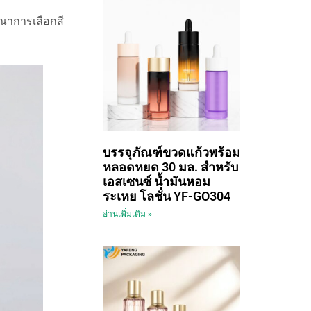
ณาการเลือกสี
บรรจุภัณฑ์ขวดแก้วพร้อม
หลอดหยด 30 มล. สำหรับ
เอสเซนซ์ น้ำมันหอม
ระเหย โลชั่น YF-GO304
อ่านเพิ่มเติม »