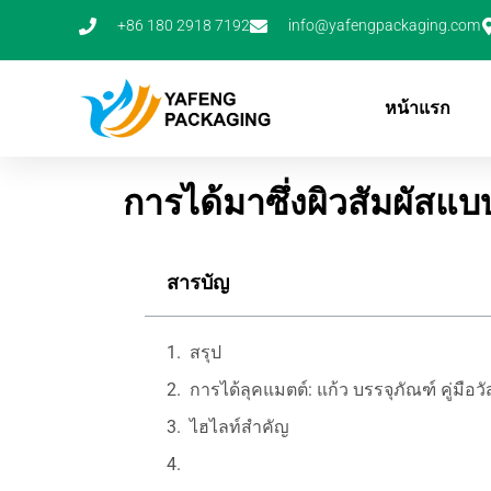
ข้าม
+86 180 2918 7192
info@yafengpackaging.com
ไป
ยัง
เนื้อหา
หน้าแรก
การได้มาซึ่งผิวสัมผัสแบบ
สารบัญ
สรุป
การได้ลุคแมตต์: แก้ว บรรจุภัณฑ์ คู่มือวั
ไฮไลท์สำคัญ