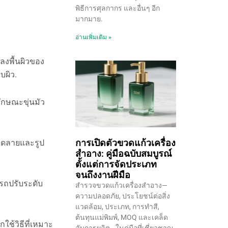
พิธีการศุลกากร และอื่นๆ อีก
มากมาย.
อ่านเพิ่มเติม »
ลงพื้นผิวของ
บผิว.
ักษณะขุ่นมัว
การเปิดตัวขวดแก้วเครื่อง
ลวดลายและรูป
สำอาง: คู่มือฉบับสมบูรณ์
ตั้งแต่การจัดประเภท
จนถึงงานฝีมือ
ารถปรับระดับ
สำรวจขวดแก้วเครื่องสำอาง—
ความปลอดภัย, ประโยชน์ต่อสิ่ง
แวดล้อม, ประเภท, การทำสี,
ต้นทุนแม่พิมพ์, MOQ และเคล็ด
ใช้วิธีที่เหมาะ
ลับการผลิต—ในคู่มือที่เชี่ยวชาญ