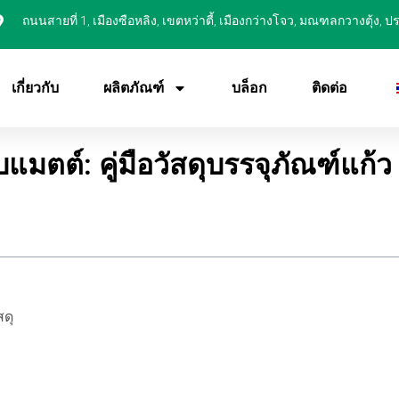
ถนนสายที่ 1, เมืองซือหลิง, เขตหว่าตี้, เมืองกว่างโจว, มณฑลกวางตุ้ง, 
เกี่ยวกับ
ผลิตภัณฑ์
บล็อก
ติดต่อ
แมตต์: คู่มือวัสดุบรรจุภัณฑ์แก้ว
สดุ