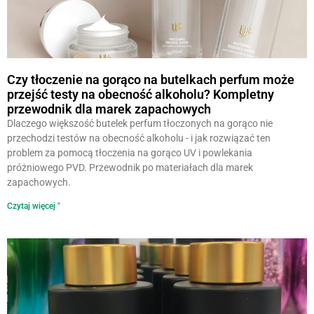
Czy tłoczenie na gorąco na butelkach perfum może
przejść testy na obecność alkoholu? Kompletny
przewodnik dla marek zapachowych
Dlaczego większość butelek perfum tłoczonych na gorąco nie
przechodzi testów na obecność alkoholu - i jak rozwiązać ten
problem za pomocą tłoczenia na gorąco UV i powlekania
próżniowego PVD. Przewodnik po materiałach dla marek
zapachowych.
Czytaj więcej "