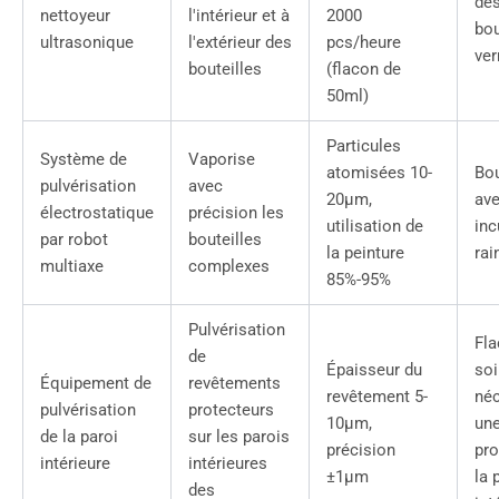
des
nettoyeur
l'intérieur et à
2000
bou
ultrasonique
l'extérieur des
pcs/heure
ver
bouteilles
(flacon de
50ml)
Particules
Système de
Vaporise
atomisées 10-
Bou
pulvérisation
avec
20μm,
ave
électrostatique
précision les
utilisation de
inc
par robot
bouteilles
la peinture
rai
multiaxe
complexes
85%-95%
Pulvérisation
Fla
de
Épaisseur du
soi
Équipement de
revêtements
revêtement 5-
néc
pulvérisation
protecteurs
10μm,
un
de la paroi
sur les parois
précision
pro
intérieure
intérieures
±1μm
la 
des