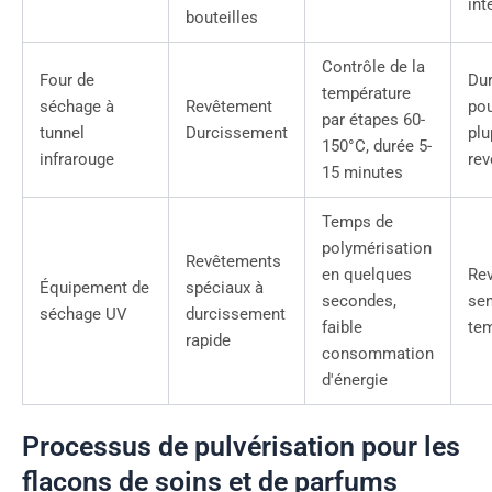
int
bouteilles
Contrôle de la
Four de
Du
température
séchage à
Revêtement
pou
par étapes 60-
tunnel
Durcissement
plu
150°C, durée 5-
infrarouge
re
15 minutes
Temps de
polymérisation
Revêtements
en quelques
Re
Équipement de
spéciaux à
secondes,
sen
séchage UV
durcissement
faible
tem
rapide
consommation
d'énergie
Processus de pulvérisation pour les
flacons de soins et de parfums